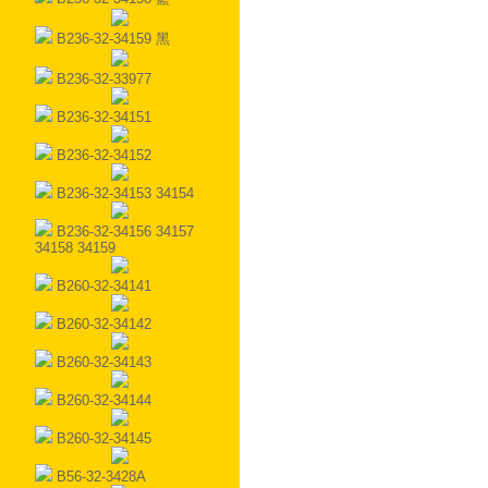
B236-32-34159 黑
B236-32-33977
B236-32-34151
B236-32-34152
B236-32-34153 34154
B236-32-34156 34157
34158 34159
B260-32-34141
B260-32-34142
B260-32-34143
B260-32-34144
B260-32-34145
B56-32-3428A