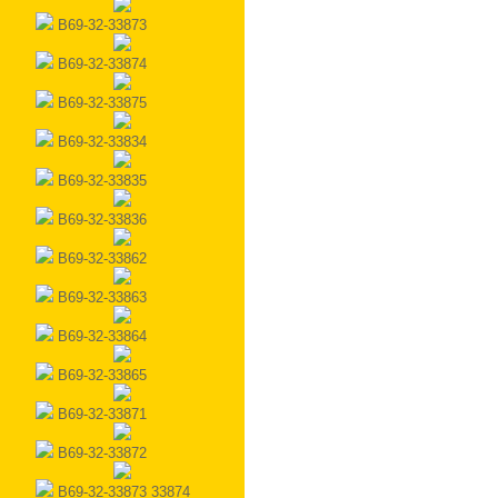
B69-32-33873
B69-32-33874
B69-32-33875
B69-32-33834
B69-32-33835
B69-32-33836
B69-32-33862
B69-32-33863
B69-32-33864
B69-32-33865
B69-32-33871
B69-32-33872
B69-32-33873 33874