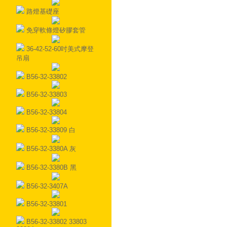
路燈基礎座
免穿軟條燈矽膠套管
36-42-52-60吋美式摩登
吊扇
B56-32-33802
B56-32-33803
B56-32-33804
B56-32-33809 白
B56-32-3380A 灰
B56-32-3380B 黑
B56-32-3407A
B56-32-33801
B56-32-33802 33803