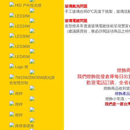
HID 戶外投光燈
玻璃氣泡問題
手工玻璃在850°C高溫下燒製，玻璃
LED18W
玻璃電鍍問題
造型燈具常透過玻璃電鍍技術呈現豐富
LED24W
（建議購買前，務必詳閱該項商品之特
LED30W
LED36W
LED45W
Logo 燈
燈飾
我們燈飾批發倉庫每日出
7W15W20W30W調光調
歡迎電話訂購、全省
色智慧控制
燈飾商品收到貨
燈桿
燈飾產品
燈飾小常識：一
我們是一群台
燈桿
燈桿
路燈基礎座