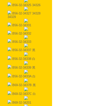
B56-32-34325 34326
B56-32-34327 34328
34329
B56-32-34331
B56-32-34332
B56-32-34333
B56-32-34337 黑
B56-32-34338 白
B56-32-34339 黑
B56-32-3433A 白
B69-32-3437B 黑
B69-32-3437C 白
B69-32-34201