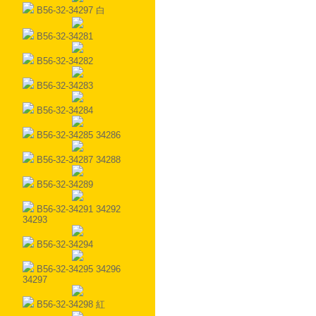
B56-32-34297 白
B56-32-34281
B56-32-34282
B56-32-34283
B56-32-34284
B56-32-34285 34286
B56-32-34287 34288
B56-32-34289
B56-32-34291 34292
34293
B56-32-34294
B56-32-34295 34296
34297
B56-32-34298 紅