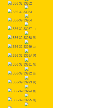
B56-32-33982
B56-32-33983
B56-32-33984
B56-32-33987 白
B56-32-33988 黑
B56-32-33989 白
B56-32-3398A 黑
B56-32-33991 黑
B56-32-33992 白
B56-32-33993 灰
B56-32-33994 白
B56-32-33995 黑