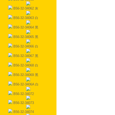
B56-32-34062 灰
B56-32-34063 白
B56-32-34064 黑
B56-32-34065 黑
B56-32-34066 白
B56-32-34067 黑
B56-32-34068 白
B56-32-34069 黑
B56-32-3406A 白
B56-32-34072
B56-32-34073
B56-32-34074