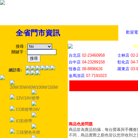
全省門市資訊
歡迎電
全省門市
│
社
搜尋
:
關鍵字
:
台北店
02-23460958
士林店
02-
台中店
04-23289158
彰化店
04-
恆春店
08-8896626
羅東店
03-
總訪客:
金馬澎店
07-7191023
20W/35W/60W100W/150W
12V/24V燈帶
COB燈帶24V
幻彩燈帶
商品色差問題
商品皆為實品拍攝，每台螢幕與手機會
三段變色吊燈
不同，商品實際之顏色皆以您所收到之