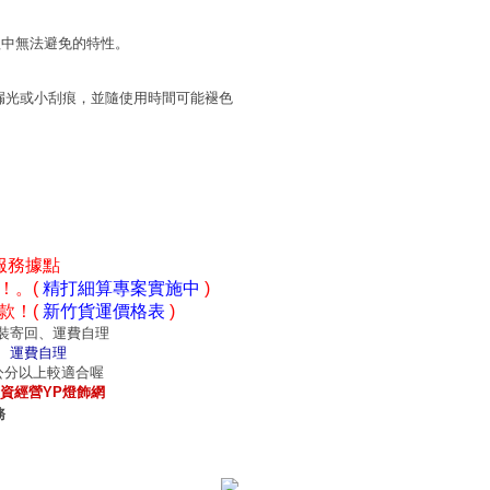
程中無法避免的特性。
漏光或小刮痕，並隨使用時間可能褪色
服務據點
！。(
精打細算專案實施中
)
款！(
新竹貨運價格表
)
裝寄回、運費自理
、運費自理
0公分以上較適合喔
資經營YP燈飾網
務