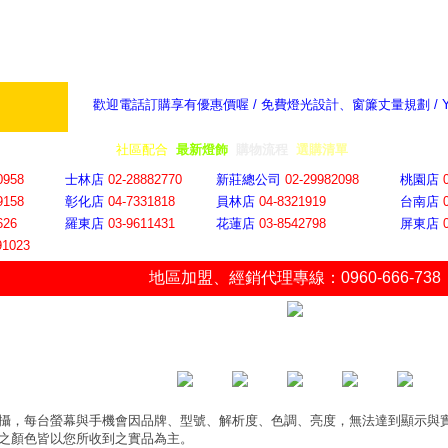
歡迎電話訂購享有優惠價喔 / 免費燈光設計、窗簾丈量規劃 /
奇摩新聞：選對燈飾居家氣氛大提升
隨意窩 Xu
全省門市
│
社區配合
│
最新燈飾
│
購物流程
│
選購清單
│
購物車
│
聯絡YP
0958
士林店
02-28882770
新莊總公司
02-29982098
桃園店
9158
彰化店
04-73318
18
員林店
04-8321919
台南店
626
羅東店
03-9611431
花蓮店
03-8542798
屏東店
91023
地區加盟
、
經銷代理專線：0960-666-738
攝，每台螢幕與手機會因品牌、型號、解析度、色調、亮度，無法達到顯示與
之顏色皆以您所收到之實品為主。