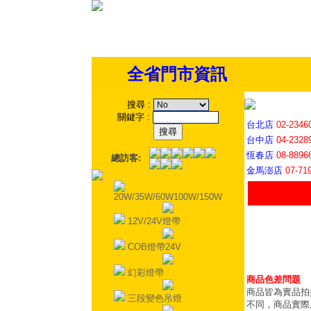
全省門市資訊
搜尋
:
關鍵字
:
台北店
02-2346
台中店
04-2328
恆春店
08-8896
總訪客:
金馬澎店
07-71
20W/35W/60W100W/150W
12V/24V燈帶
COB燈帶24V
幻彩燈帶
商品色差問題
商品皆為實品拍
三段變色吊燈
不同，商品實際