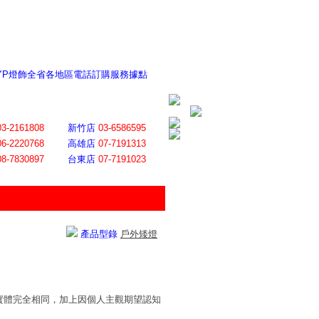
 YP燈飾全省各地區電話訂購服務據點
ite日誌 感謝莊記者熱情介紹
│
會員登入
│
回首頁
│
加入最愛
03-2161808
新竹店
03-6586595
06-2220768
高雄店
07-7191313
08-7830897
台東店
07-7191023
產品型錄
戶外矮燈
實體完全相同，加上因個人主觀期望認知