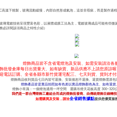
0°C高溫下燒製，玻璃流動緩慢，內部自然形成氣泡，這並非瑕疵，而是製作過
玻璃電鍍技術呈現豐富色彩，以液體成膜工法為主，電鍍玻璃成品可能有些微
務必詳閱該項商品之特性介紹）
燈飾商品皆不含省電燈泡及安裝、如需安裝請洽各
飾批發倉庫每日出貨量大、如有缺貨、新品供應不上請您原諒喔
迎電話訂購、全省各縣市新竹貨運宅配三、七天到貨、貨到才付
燈飾商品收到貨品七日內皆可退換、安裝後恕不退換、退貨燈飾需原包
燈飾產品皆是實品拍照如有色差以實品燈飾顏色為主、如有退貨
燈飾小常識：一個燈泡適用一坪空間 選購吊燈天花板高度 300~32
我們是一群台灣燈飾工廠組合而成的燈飾批發商、由傳統燈飾目錄轉投
全省銷售據點
如需購買及安裝，請洽
提供您優質服