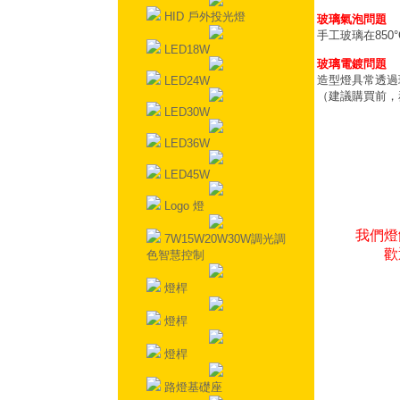
HID 戶外投光燈
玻璃氣泡問題
手工玻璃在85
LED18W
玻璃電鍍問題
造型燈具常透過
LED24W
（建議購買前，
LED30W
LED36W
LED45W
Logo 燈
我們燈
7W15W20W30W調光調
歡
色智慧控制
燈桿
燈桿
燈桿
路燈基礎座