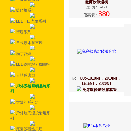
微剪軟條燈模
定 價
:
5960
吸頂燈系列
880
優惠價
:
LED / 日光燈系列
壁燈系列
日式原木和室燈
廟宇宮燈
LED鏡前燈 / 照圖燈
人體感應燈
No
:
C05-1010NT．2014NT．
1616NT．2020NT
戶外景觀照明品牌系
免穿軟條燈矽膠套管
列
太陽能戶外燈
戶外地底燈投射燈系
列
庭園景觀造景燈