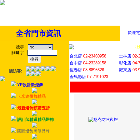
全省門市資訊
歡迎電
全省門市
│
社
搜尋
:
關鍵字
:
台北店
02-23460958
士林店
02-
台中店
04-23289158
彰化店
04-
恆春店
08-8896626
羅東店
03-
總訪客:
金馬澎店
07-7191023
YP設計款燈飾
卡米達燈飾精品
最新燈飾預購五折
設計師精選精品燈飾
國際燈飾照明品牌