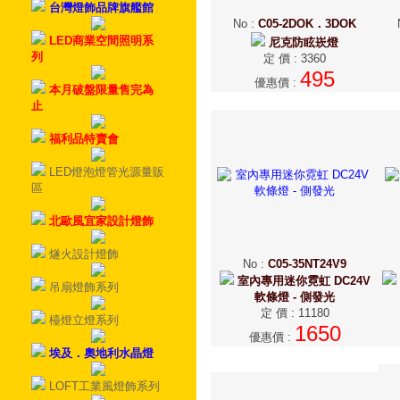
台灣燈飾品牌旗艦館
No
:
C05-2DOK．3DOK
LED商業空間照明系
尼克防眩崁燈
列
定 價
:
3360
495
優惠價
:
本月破盤限量售完為
止
福利品特賣會
LED燈泡燈管光源量販
區
北歐風宜家設計燈飾
燧火設計燈飾
No
:
C05-35NT24V9
室內專用迷你霓虹 DC24V
吊扇燈飾系列
軟條燈 - 側發光
定 價
:
11180
檯燈立燈系列
1650
優惠價
:
埃及．奧地利水晶燈
LOFT工業風燈飾系列