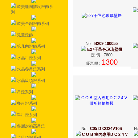
歐美蠟燭情境燈飾系
列
歐美全銅燈飾系列
兒童燈飾
No
:
B209-100055
第凡內燈飾系列
E27干邑色玻璃壁燈
定 價
:
7800
水晶吊燈系列
1300
優惠價
:
水晶餐吊燈系列
水晶吸頂燈系列
吊燈系列
餐吊燈系列
單吊燈系列
多層次挑高吊燈
No
:
C05-D-CO24V10S
N
C O B 室內專用D C 2 4 V
半吸頂燈系列