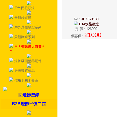
戶外門柱頭燈
景觀步道燈
No
:
JPZF-D139
E14水晶吊燈
戶外景觀壁燈系列
定 價
:
126000
21000
優惠價
:
景觀路燈系列
＊＊聖誕燈大特賣＊
＊
燈飾吸頂盤零配件
居家裝置藝品
信用卡刷卡專區
回燈飾型錄
B2B燈飾平價二館