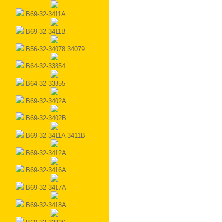
B69-32-3411A
B69-32-3411B
B56-32-34078 34079
B64-32-33854
B64-32-33855
B69-32-3402A
B69-32-3402B
B69-32-3411A 3411B
B69-32-3412A
B69-32-3416A
B69-32-3417A
B69-32-3418A