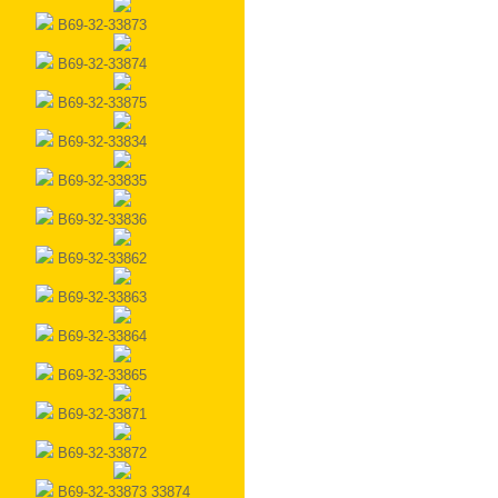
B69-32-33873
B69-32-33874
B69-32-33875
B69-32-33834
B69-32-33835
B69-32-33836
B69-32-33862
B69-32-33863
B69-32-33864
B69-32-33865
B69-32-33871
B69-32-33872
B69-32-33873 33874