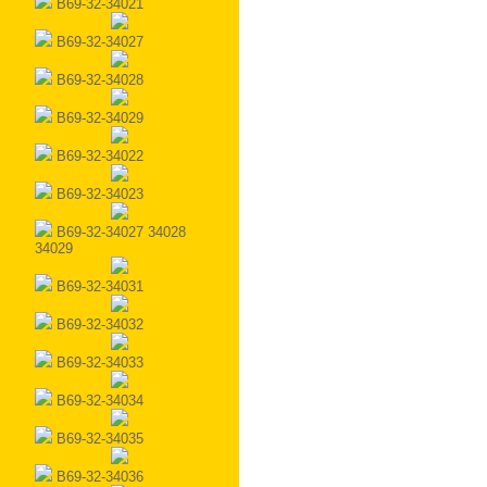
B69-32-34021
B69-32-34027
B69-32-34028
B69-32-34029
B69-32-34022
B69-32-34023
B69-32-34027 34028
34029
B69-32-34031
B69-32-34032
B69-32-34033
B69-32-34034
B69-32-34035
B69-32-34036