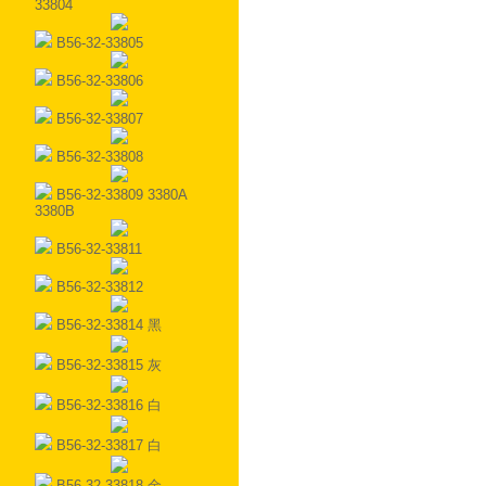
33804
B56-32-33805
B56-32-33806
B56-32-33807
B56-32-33808
B56-32-33809 3380A
3380B
B56-32-33811
B56-32-33812
B56-32-33814 黑
B56-32-33815 灰
B56-32-33816 白
B56-32-33817 白
B56-32-33818 金