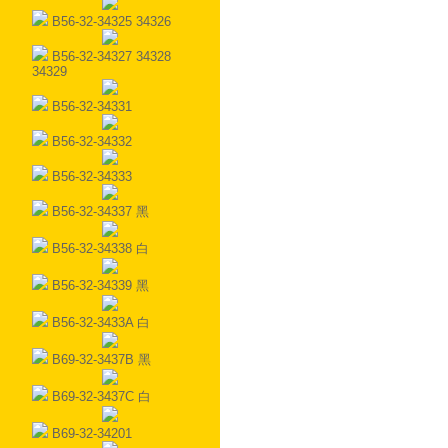
B56-32-34325 34326
B56-32-34327 34328
34329
B56-32-34331
B56-32-34332
B56-32-34333
B56-32-34337 黑
B56-32-34338 白
B56-32-34339 黑
B56-32-3433A 白
B69-32-3437B 黑
B69-32-3437C 白
B69-32-34201