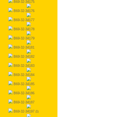
B69-32-34175
B69-32-34176
B69-32-34177
B69-32-34178
B69-32-34179
B69-32-34181
B69-32-34182
B69-32-34183
B69-32-34184
B69-32-34185
B69-32-34186
B69-32-34187
B69-32-34197 白