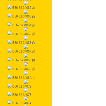
B56-32-34062 灰
B56-32-34063 白
B56-32-34064 黑
B56-32-34065 黑
B56-32-34066 白
B56-32-34067 黑
B56-32-34068 白
B56-32-34069 黑
B56-32-3406A 白
B56-32-34072
B56-32-34073
B56-32-34074