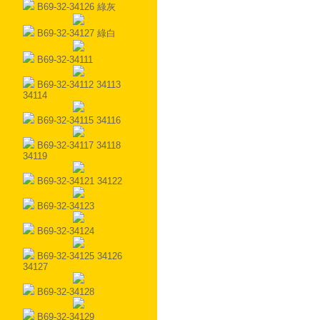
B69-32-34126 綠灰
B69-32-34127 綠白
B69-32-34111
B69-32-34112 34113
34114
B69-32-34115 34116
B69-32-34117 34118
34119
B69-32-34121 34122
B69-32-34123
B69-32-34124
B69-32-34125 34126
34127
B69-32-34128
B69-32-34129