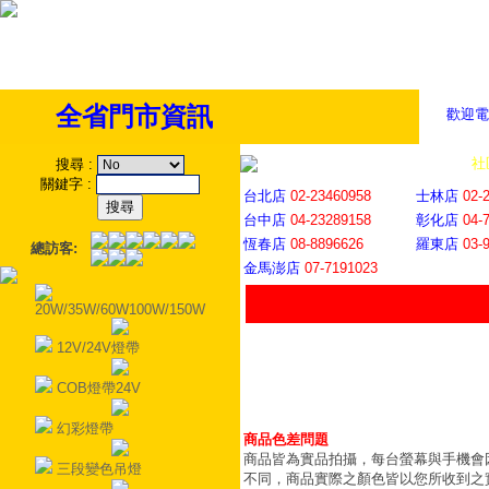
全省門市資訊
歡迎電
全省門市
│
社
搜尋
:
關鍵字
:
台北店
02-23460958
士林店
02-
台中店
04-23289158
彰化店
04-
恆春店
08-8896626
羅東店
03-
總訪客:
金馬澎店
07-7191023
20W/35W/60W100W/150W
12V/24V燈帶
COB燈帶24V
幻彩燈帶
商品色差問題
商品皆為實品拍攝，每台螢幕與手機會
三段變色吊燈
不同，商品實際之顏色皆以您所收到之