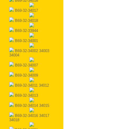
B69-32-34016
B69-32-34017
B69-32-34018
B69-32-33944
B69-32-34001
B69-32-34002 34003
34004
B69-32-34007
B69-32-34009
B69-32-34011 34012
B69-32-34013
B69-32-34014 34015
B69-32-34016 34017
34018