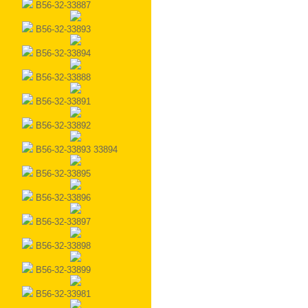
B56-32-33887
B56-32-33893
B56-32-33894
B56-32-33888
B56-32-33891
B56-32-33892
B56-32-33893 33894
B56-32-33895
B56-32-33896
B56-32-33897
B56-32-33898
B56-32-33899
B56-32-33981