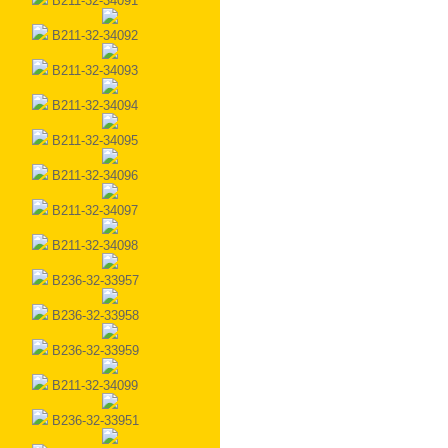
B211-32-34091
B211-32-34092
B211-32-34093
B211-32-34094
B211-32-34095
B211-32-34096
B211-32-34097
B211-32-34098
B236-32-33957
B236-32-33958
B236-32-33959
B211-32-34099
B236-32-33951