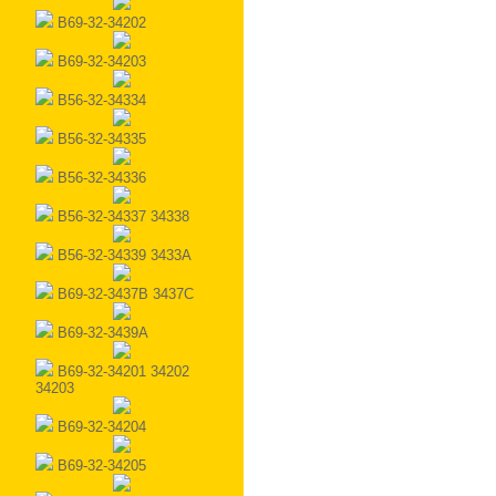
B69-32-34202
B69-32-34203
B56-32-34334
B56-32-34335
B56-32-34336
B56-32-34337 34338
B56-32-34339 3433A
B69-32-3437B 3437C
B69-32-3439A
B69-32-34201 34202
34203
B69-32-34204
B69-32-34205