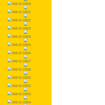
B69-32-33918
B69-32-33921
B69-32-33922
B69-32-33923
B69-32-33924
B69-32-33925
B69-32-33926
B69-32-33927
B69-32-33928
B69-32-33931
B69-32-33932
B69-32-33933
B69-32-33934