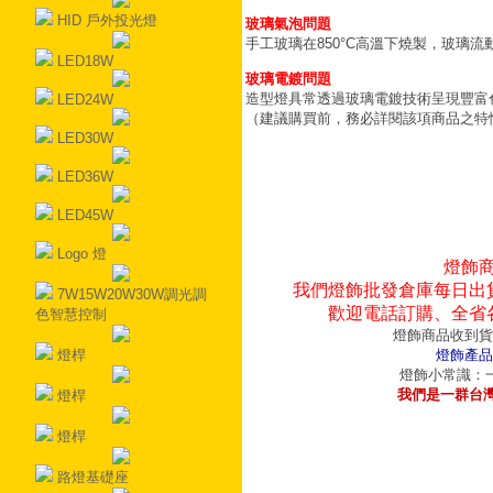
HID 戶外投光燈
玻璃氣泡問題
手工玻璃在850°C高溫下燒製，玻璃
LED18W
玻璃電鍍問題
造型燈具常透過玻璃電鍍技術呈現豐富
LED24W
（建議購買前，務必詳閱該項商品之特
LED30W
LED36W
LED45W
Logo 燈
燈飾
我們燈飾批發倉庫每日出
7W15W20W30W調光調
歡迎電話訂購、全省
色智慧控制
燈飾商品收到貨
燈桿
燈飾產品
燈飾小常識：一
我們是一群台
燈桿
燈桿
路燈基礎座