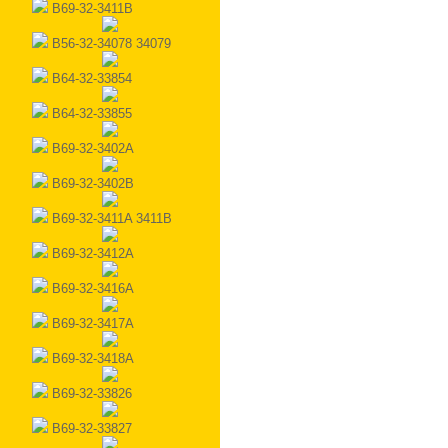
B69-32-3411B
B56-32-34078 34079
B64-32-33854
B64-32-33855
B69-32-3402A
B69-32-3402B
B69-32-3411A 3411B
B69-32-3412A
B69-32-3416A
B69-32-3417A
B69-32-3418A
B69-32-33826
B69-32-33827