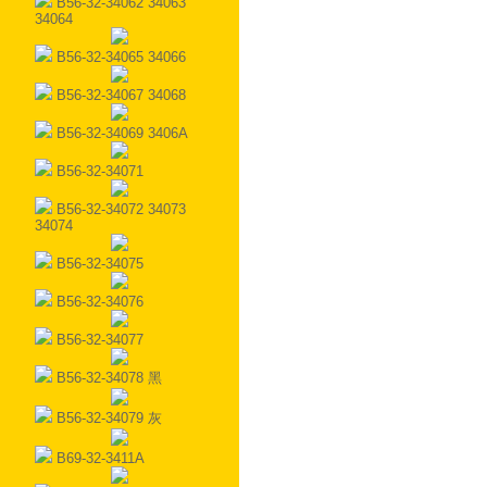
B56-32-34062 34063
34064
B56-32-34065 34066
B56-32-34067 34068
B56-32-34069 3406A
B56-32-34071
B56-32-34072 34073
34074
B56-32-34075
B56-32-34076
B56-32-34077
B56-32-34078 黑
B56-32-34079 灰
B69-32-3411A