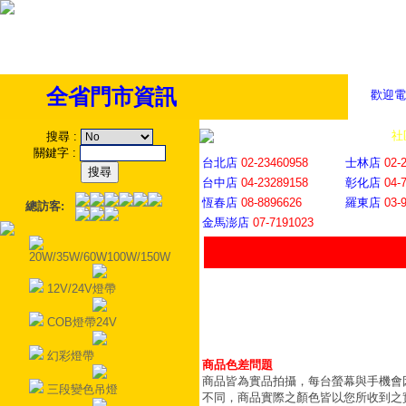
全省門市資訊
歡迎電
全省門市
│
社
搜尋
:
關鍵字
:
台北店
02-23460958
士林店
02-
台中店
04-23289158
彰化店
04-
恆春店
08-8896626
羅東店
03-
總訪客:
金馬澎店
07-7191023
20W/35W/60W100W/150W
12V/24V燈帶
COB燈帶24V
幻彩燈帶
商品色差問題
商品皆為實品拍攝，每台螢幕與手機會
三段變色吊燈
不同，商品實際之顏色皆以您所收到之