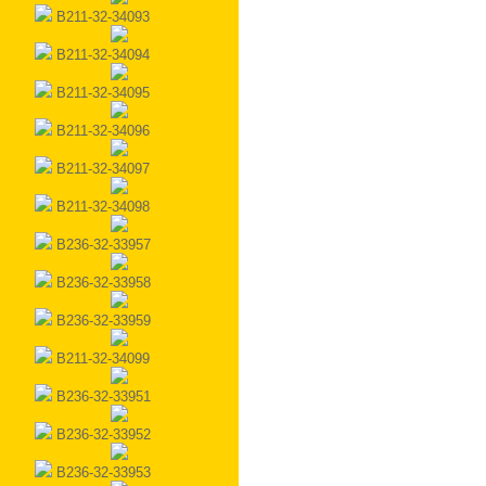
B211-32-34093
B211-32-34094
B211-32-34095
B211-32-34096
B211-32-34097
B211-32-34098
B236-32-33957
B236-32-33958
B236-32-33959
B211-32-34099
B236-32-33951
B236-32-33952
B236-32-33953