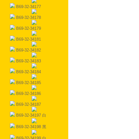
B69-32-34177
B69-32-34178
B69-32-34179
B69-32-34181
B69-32-34182
B69-32-34183
B69-32-34184
B69-32-34185
B69-32-34186
B69-32-34187
B69-32-34197 白
B69-32-34198 黑
B69-32-34199 白