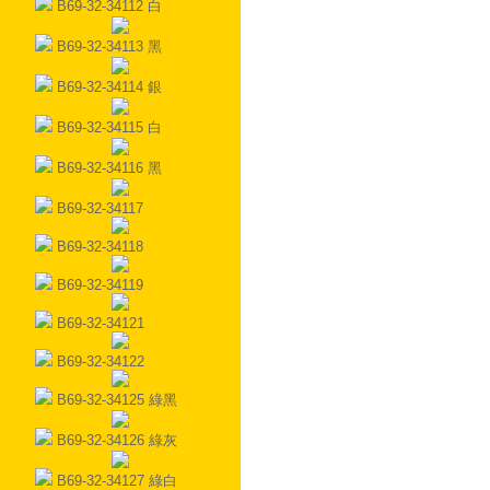
B69-32-34112 白
B69-32-34113 黑
B69-32-34114 銀
B69-32-34115 白
B69-32-34116 黑
B69-32-34117
B69-32-34118
B69-32-34119
B69-32-34121
B69-32-34122
B69-32-34125 綠黑
B69-32-34126 綠灰
B69-32-34127 綠白