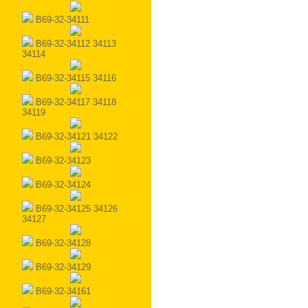
B69-32-34111
B69-32-34112 34113
34114
B69-32-34115 34116
B69-32-34117 34118
34119
B69-32-34121 34122
B69-32-34123
B69-32-34124
B69-32-34125 34126
34127
B69-32-34128
B69-32-34129
B69-32-34161