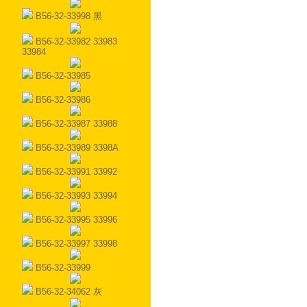
B56-32-33998 黑
B56-32-33982 33983
33984
B56-32-33985
B56-32-33986
B56-32-33987 33988
B56-32-33989 3398A
B56-32-33991 33992
B56-32-33993 33994
B56-32-33995 33996
B56-32-33997 33998
B56-32-33999
B56-32-34062 灰