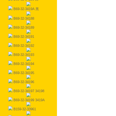
B69-32-3419A 黑
B69-32-34188
B69-32-34189
B69-32-34191
B69-32-34192
B69-32-34193
B69-32-34194
B69-32-34195
B69-32-34196
B69-32-34197 34198
B69-32-34199 3419A
B159-32-33961