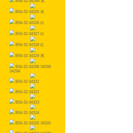
B56-32-3429A 黑
B56-32-34325 灰
B56-32-34326 白
B56-32-34327 白
B56-32-34328 紅
B56-32-34329 黑
B56-32-34298 34299
3429A
B56-32-34321
B56-32-34322
B56-32-34323
B56-32-34324
B56-32-34325 34326