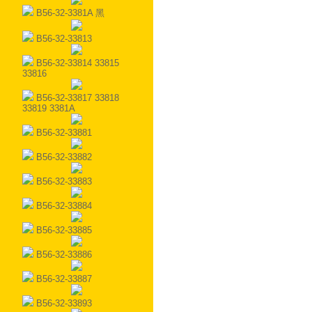
B56-32-3381A 黑
B56-32-33813
B56-32-33814 33815
33816
B56-32-33817 33818
33819 3381A
B56-32-33881
B56-32-33882
B56-32-33883
B56-32-33884
B56-32-33885
B56-32-33886
B56-32-33887
B56-32-33893