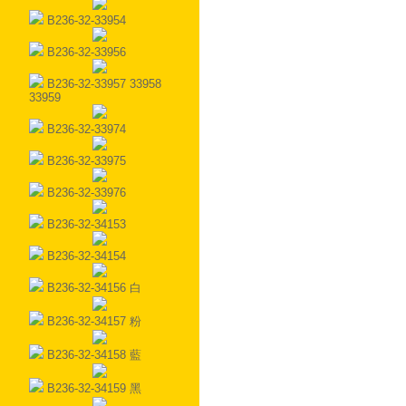
B236-32-33954
B236-32-33956
B236-32-33957 33958
33959
B236-32-33974
B236-32-33975
B236-32-33976
B236-32-34153
B236-32-34154
B236-32-34156 白
B236-32-34157 粉
B236-32-34158 藍
B236-32-34159 黑