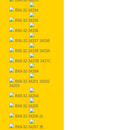
B69-32-34203
B56-32-34334
B56-32-34335
B56-32-34336
B56-32-34337 34338
B56-32-34339 3433A
B69-32-3437B 3437C
B69-32-3439A
B69-32-34201 34202
34203
B69-32-34204
B69-32-34205
B69-32-34206 白
B69-32-34207 黑