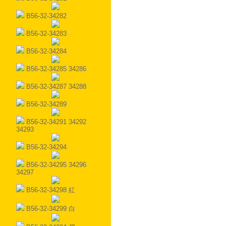
B56-32-34282
B56-32-34283
B56-32-34284
B56-32-34285 34286
B56-32-34287 34288
B56-32-34289
B56-32-34291 34292
34293
B56-32-34294
B56-32-34295 34296
34297
B56-32-34298 紅
B56-32-34299 白