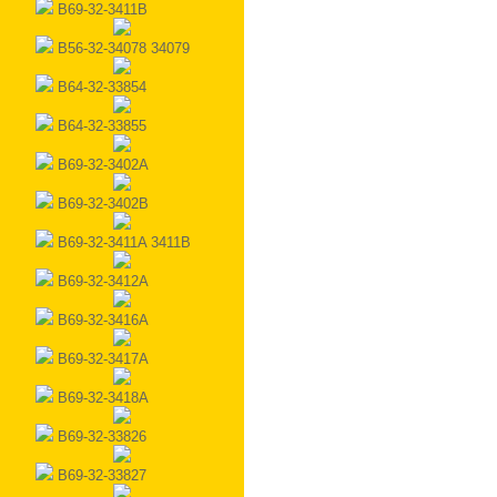
B69-32-3411B
B56-32-34078 34079
B64-32-33854
B64-32-33855
B69-32-3402A
B69-32-3402B
B69-32-3411A 3411B
B69-32-3412A
B69-32-3416A
B69-32-3417A
B69-32-3418A
B69-32-33826
B69-32-33827