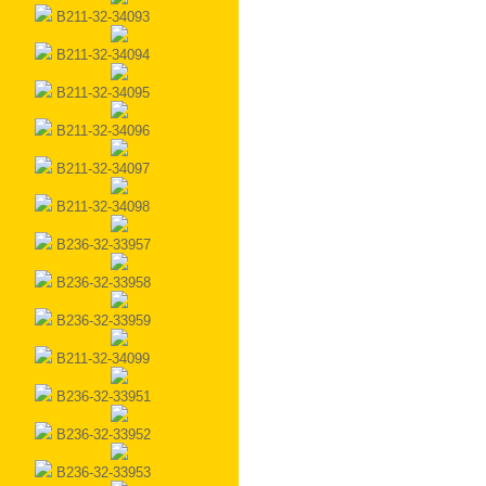
B211-32-34093
B211-32-34094
B211-32-34095
B211-32-34096
B211-32-34097
B211-32-34098
B236-32-33957
B236-32-33958
B236-32-33959
B211-32-34099
B236-32-33951
B236-32-33952
B236-32-33953