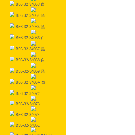
B56-32-34063 白
B56-32-34064 黑
B56-32-34065 黑
B56-32-34066 白
B56-32-34067 黑
B56-32-34068 白
B56-32-34069 黑
B56-32-3406A 白
B56-32-34072
B56-32-34073
B56-32-34074
B56-32-34061