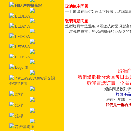
HID 戶外投光燈
玻璃氣泡問題
手工玻璃在850°C高溫下燒製，玻璃
LED18W
玻璃電鍍問題
造型燈具常透過玻璃電鍍技術呈現豐富
LED24W
（建議購買前，務必詳閱該項商品之特
LED30W
LED36W
LED45W
Logo 燈
燈飾
我們燈飾批發倉庫每日出
7W15W20W30W調光調
歡迎電話訂購、全省
色智慧控制
燈飾商品收到貨
燈桿
燈飾產品
燈飾小常識：一
我們是一群台
燈桿
燈桿
路燈基礎座