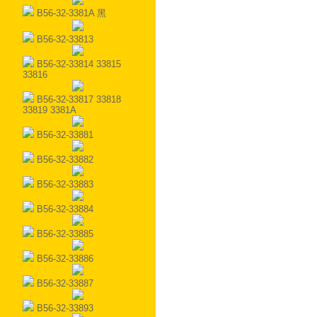
B56-32-3381A 黑
B56-32-33813
B56-32-33814 33815
33816
B56-32-33817 33818
33819 3381A
B56-32-33881
B56-32-33882
B56-32-33883
B56-32-33884
B56-32-33885
B56-32-33886
B56-32-33887
B56-32-33893