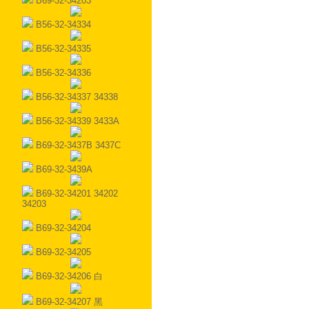
B69-32-34203
B56-32-34334
B56-32-34335
B56-32-34336
B56-32-34337 34338
B56-32-34339 3433A
B69-32-3437B 3437C
B69-32-3439A
B69-32-34201 34202
34203
B69-32-34204
B69-32-34205
B69-32-34206 白
B69-32-34207 黑