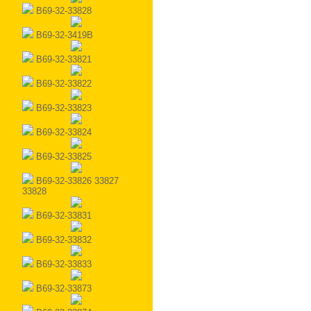
B69-32-33828
B69-32-3419B
B69-32-33821
B69-32-33822
B69-32-33823
B69-32-33824
B69-32-33825
B69-32-33826 33827
33828
B69-32-33831
B69-32-33832
B69-32-33833
B69-32-33873