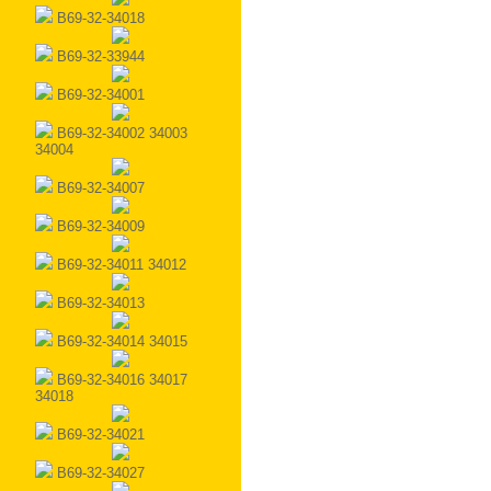
B69-32-34018
B69-32-33944
B69-32-34001
B69-32-34002 34003
34004
B69-32-34007
B69-32-34009
B69-32-34011 34012
B69-32-34013
B69-32-34014 34015
B69-32-34016 34017
34018
B69-32-34021
B69-32-34027