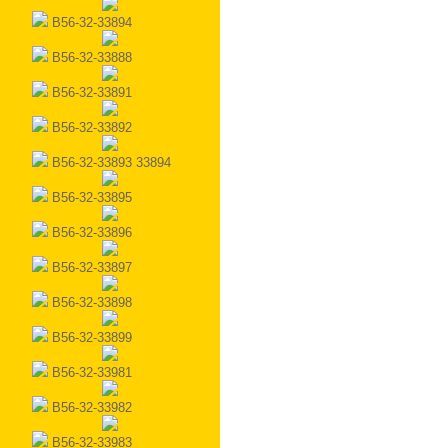
B56-32-33894
B56-32-33888
B56-32-33891
B56-32-33892
B56-32-33893 33894
B56-32-33895
B56-32-33896
B56-32-33897
B56-32-33898
B56-32-33899
B56-32-33981
B56-32-33982
B56-32-33983