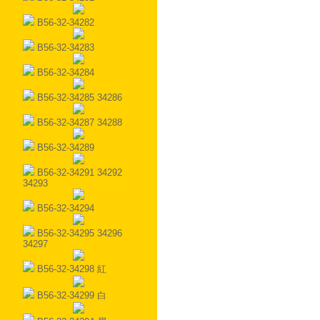
B56-32-34282
B56-32-34283
B56-32-34284
B56-32-34285 34286
B56-32-34287 34288
B56-32-34289
B56-32-34291 34292
34293
B56-32-34294
B56-32-34295 34296
34297
B56-32-34298 紅
B56-32-34299 白