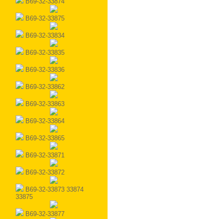
B69-32-33874
B69-32-33875
B69-32-33834
B69-32-33835
B69-32-33836
B69-32-33862
B69-32-33863
B69-32-33864
B69-32-33865
B69-32-33871
B69-32-33872
B69-32-33873 33874
33875
B69-32-33877