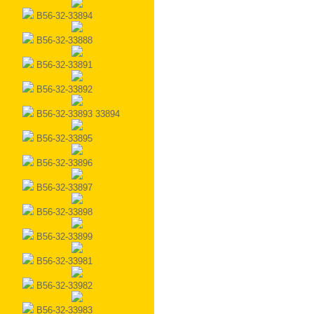
B56-32-33894
B56-32-33888
B56-32-33891
B56-32-33892
B56-32-33893 33894
B56-32-33895
B56-32-33896
B56-32-33897
B56-32-33898
B56-32-33899
B56-32-33981
B56-32-33982
B56-32-33983