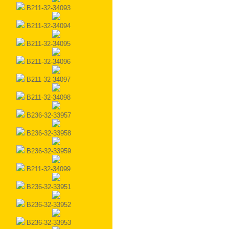
B211-32-34093
B211-32-34094
B211-32-34095
B211-32-34096
B211-32-34097
B211-32-34098
B236-32-33957
B236-32-33958
B236-32-33959
B211-32-34099
B236-32-33951
B236-32-33952
B236-32-33953