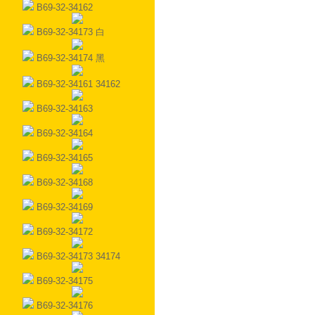
B69-32-34162
B69-32-34173 白
B69-32-34174 黑
B69-32-34161 34162
B69-32-34163
B69-32-34164
B69-32-34165
B69-32-34168
B69-32-34169
B69-32-34172
B69-32-34173 34174
B69-32-34175
B69-32-34176