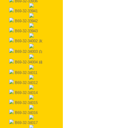
B69-32-33936
B69-32-33941
B69-32-33942
B69-32-33943
B69-32-34002 灰
B69-32-34003 白
B69-32-34004 綠
B69-32-34011
B69-32-34012
B69-32-34014
B69-32-34015
B69-32-34016
B69-32-34017