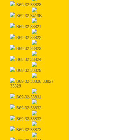
B69-32-33828
B69-32-3419B
B69-32-33821
B69-32-33822
B69-32-33823
B69-32-33824
B69-32-33825
B69-32-33826 33827
33828
B69-32-33831
B69-32-33832
B69-32-33833
B69-32-33873