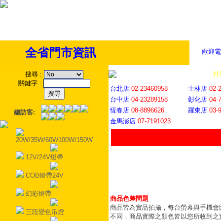
全省門市資訊
歡迎電
全省門市
│
社
搜尋
:
關鍵字
:
台北店
02-23460958
士林店
02-
台中店
04-23289158
彰化店
04-
恆春店
08-8896626
羅東店
03-
總訪客:
金馬澎店
07-7191023
20W/35W/60W100W/150W
12V/24V燈帶
COB燈帶24V
幻彩燈帶
商品色差問題
商品皆為實品拍攝，每台螢幕與手機會
三段變色吊燈
不同，商品實際之顏色皆以您所收到之