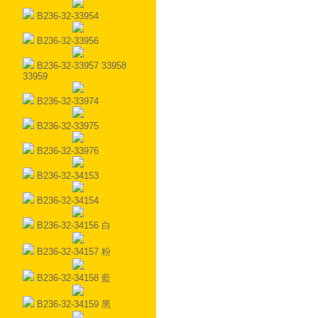
B236-32-33954
B236-32-33956
B236-32-33957 33958
33959
B236-32-33974
B236-32-33975
B236-32-33976
B236-32-34153
B236-32-34154
B236-32-34156 白
B236-32-34157 粉
B236-32-34158 藍
B236-32-34159 黑