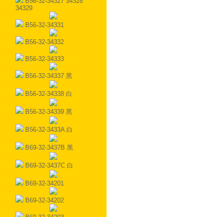
B56-32-34327 34328
34329
B56-32-34331
B56-32-34332
B56-32-34333
B56-32-34337 黑
B56-32-34338 白
B56-32-34339 黑
B56-32-3433A 白
B69-32-3437B 黑
B69-32-3437C 白
B69-32-34201
B69-32-34202