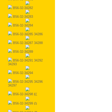
B56-32-34282
B56-32-34283
B56-32-34284
B56-32-34285 34286
B56-32-34287 34288
B56-32-34289
B56-32-34291 34292
34293
B56-32-34294
B56-32-34295 34296
34297
B56-32-34298 紅
B56-32-34299 白