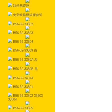
路燈基礎座
免穿軟條燈矽膠套管
B56-32-33802
B56-32-33803
B56-32-33804
B56-32-33809 白
B56-32-3380A 灰
B56-32-3380B 黑
B56-32-3407A
B56-32-33801
B56-32-33802 33803
33804
B56-32-33805