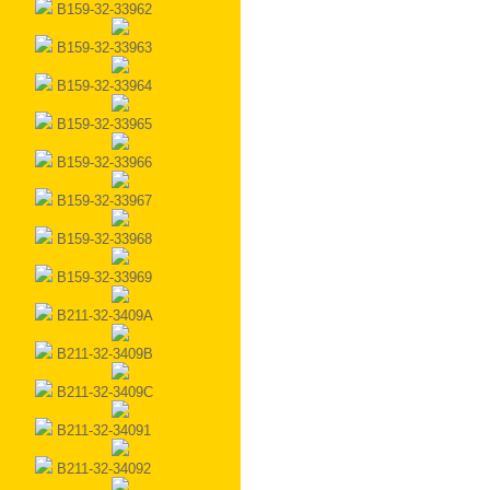
B159-32-33962
B159-32-33963
B159-32-33964
B159-32-33965
B159-32-33966
B159-32-33967
B159-32-33968
B159-32-33969
B211-32-3409A
B211-32-3409B
B211-32-3409C
B211-32-34091
B211-32-34092