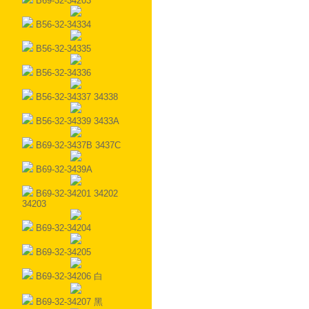
B69-32-34203
B56-32-34334
B56-32-34335
B56-32-34336
B56-32-34337 34338
B56-32-34339 3433A
B69-32-3437B 3437C
B69-32-3439A
B69-32-34201 34202
34203
B69-32-34204
B69-32-34205
B69-32-34206 白
B69-32-34207 黑