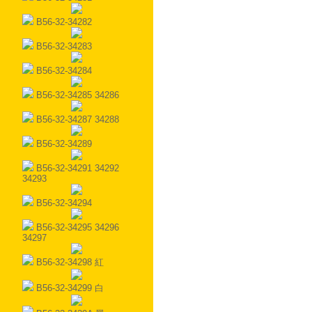
B56-32-34282
B56-32-34283
B56-32-34284
B56-32-34285 34286
B56-32-34287 34288
B56-32-34289
B56-32-34291 34292
34293
B56-32-34294
B56-32-34295 34296
34297
B56-32-34298 紅
B56-32-34299 白