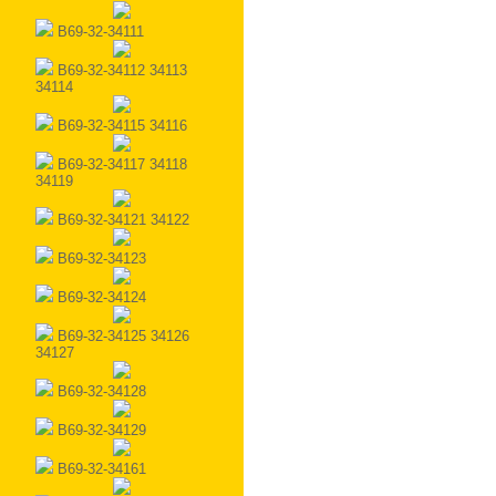
B69-32-34111
B69-32-34112 34113
34114
B69-32-34115 34116
B69-32-34117 34118
34119
B69-32-34121 34122
B69-32-34123
B69-32-34124
B69-32-34125 34126
34127
B69-32-34128
B69-32-34129
B69-32-34161