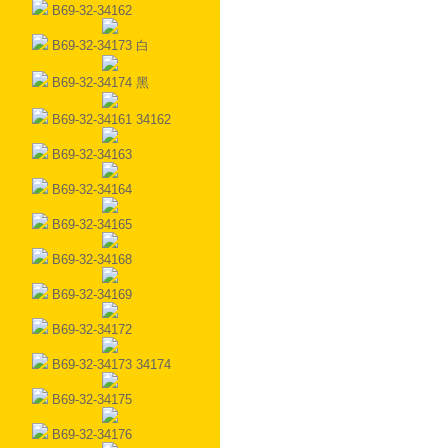
B69-32-34162
B69-32-34173 白
B69-32-34174 黑
B69-32-34161 34162
B69-32-34163
B69-32-34164
B69-32-34165
B69-32-34168
B69-32-34169
B69-32-34172
B69-32-34173 34174
B69-32-34175
B69-32-34176