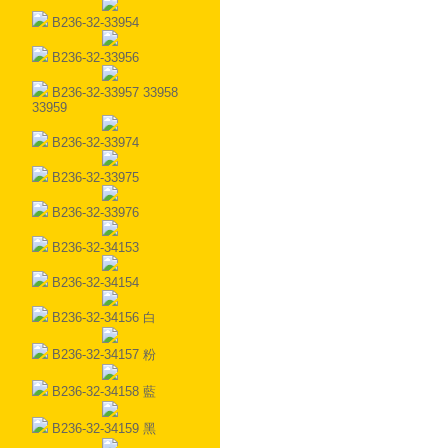
B236-32-33954
B236-32-33956
B236-32-33957 33958
33959
B236-32-33974
B236-32-33975
B236-32-33976
B236-32-34153
B236-32-34154
B236-32-34156 白
B236-32-34157 粉
B236-32-34158 藍
B236-32-34159 黑