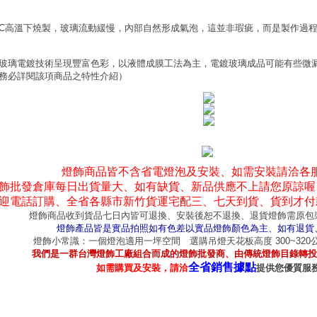
0°C高溫下燒製，玻璃流動緩慢，內部自然形成氣泡，這並非瑕疵，而是製作過
玻璃電鍍技術呈現豐富色彩，以液體成膜工法為主，電鍍玻璃成品可能有些微
務必詳閱該項商品之特性介紹）
燈飾商品皆不含省電燈泡及安裝、如需安裝請洽各
飾批發倉庫每日出貨量大、如有缺貨、新品供應不上請您原諒喔
迎電話訂購、全省各縣市新竹貨運宅配三、七天到貨、貨到才付
燈飾商品收到貨品七日內皆可退換、安裝後恕不退換、退貨燈飾需原包
燈飾產品皆是實品拍照如有色差以實品燈飾顏色為主、如有退貨
燈飾小常識：一個燈泡適用一坪空間 選購吊燈天花板高度 300~32
我們是一群台灣燈飾工廠組合而成的燈飾批發商、由傳統燈飾目錄轉投
全省銷售據點
如需購買及安裝，請洽
提供您優質服