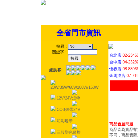
全省門市資訊
搜尋
:
關鍵字
:
台北店
02-2346
台中店
04-2328
恆春店
08-8896
總訪客:
金馬澎店
07-71
20W/35W/60W100W/150W
12V/24V燈帶
COB燈帶24V
幻彩燈帶
商品色差問題
商品皆為實品拍
三段變色吊燈
不同，商品實際