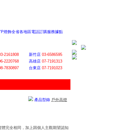
 YP燈飾全省各地區電話訂購服務據點
ite日誌 感謝莊記者熱情介紹
│
會員登入
│
回首頁
│
加入最愛
03-2161808
新竹店
03-6586595
06-2220768
高雄店
07-7191313
08-7830897
台東店
07-7191023
產品型錄
戶外高燈
實體完全相同，加上因個人主觀期望認知