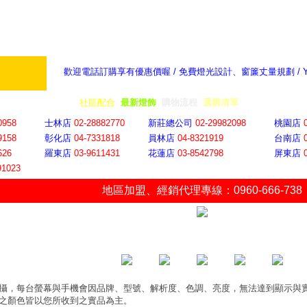
歡迎電話訂購享有優惠價喔 / 免費燈光設計、窗簾丈量規劃 /
奇摩新聞：選對燈飾居家氣氛大提升
隨意窩 Xu
全省門市
│
社區配合
│
最新燈飾
│
購物流程
│
選購清單
│
購物車
│
聯絡YP
0958
士林店
02-28882770
新莊總公司
02-29982098
桃園店
9158
彰化店
04-73318
18
員林店
04-8321919
台南店
626
羅東店
03-9611431
花蓮店
03-8542798
屏東店
91023
地區加盟
、
經銷代理專線：0960-666-738
攝，每台螢幕與手機會因品牌、型號、解析度、色調、亮度，無法達到顯示與
之顏色皆以您所收到之實品為主。