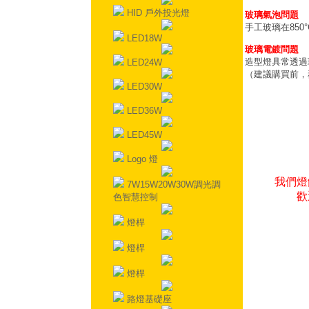
HID 戶外投光燈
玻璃氣泡問題
手工玻璃在85
LED18W
玻璃電鍍問題
造型燈具常透過
LED24W
（建議購買前，
LED30W
LED36W
LED45W
Logo 燈
我們燈
7W15W20W30W調光調
歡
色智慧控制
燈桿
燈桿
燈桿
路燈基礎座