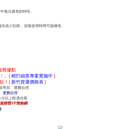
程中無法避免的特性。
漏光或小刮痕，並隨使用時間可能褪色
服務據點
！。(
精打細算專案實施中
)
款！(
新竹貨運價格表
)
裝寄回、運費自理
、運費自理
0公分以上較適合喔
資經營YP燈飾網
務