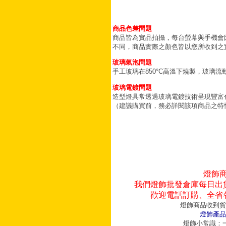
商品色差問題
商品皆為實品拍攝，每台螢幕與手機會
不同，商品實際之顏色皆以您所收到之
玻璃氣泡問題
手工玻璃在850°C高溫下燒製，玻璃
玻璃電鍍問題
造型燈具常透過玻璃電鍍技術呈現豐富
（建議購買前，務必詳閱該項商品之特
燈飾
我們燈飾批發倉庫每日出
歡迎電話訂購、全省
燈飾商品收到貨
燈飾產品
燈飾小常識：一