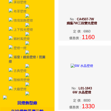
床頭壁燈
布罩壁燈
No
:
CA4507-7W
情境裝飾壁燈
娥蕯7W三段變光壁燈
上下投光壁燈
定 價
:
6960
1160
優惠價
:
鄉村風壁燈
壁燈一燈
浴室 / 鏡前壁燈 / 照圖
燈
古典壁燈
階梯用壁燈
No
:
L01-1843
大廳壁燈
6W 水晶壁燈
定 價
:
8000
回燈飾型錄
1330
優惠價
: