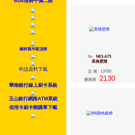
B2B燈飾平價二館
鄉村風半吸頂燈
No
:
N03-A75
里格壁燈
申請資料下載
定 價
:
13700
2130
優惠價
:
華南銀行線上刷卡系統
玉山銀行網路ATM系統
信用卡刷卡郵購單下載