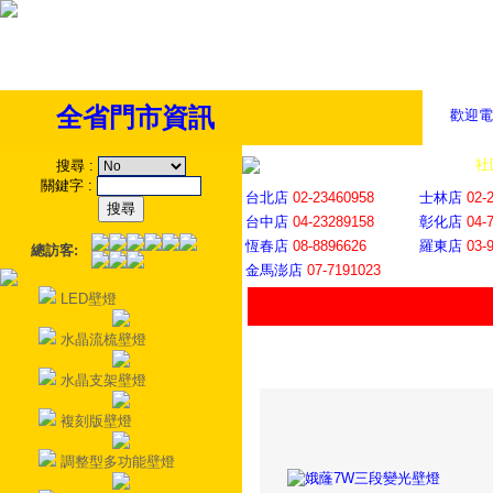
全省門市資訊
歡迎電
全省門市
│
社
搜尋
:
關鍵字
:
台北店
02-23460958
士林店
02-
台中店
04-23289158
彰化店
04-
恆春店
08-8896626
羅東店
03-
總訪客:
金馬澎店
07-7191023
LED壁燈
水晶流梳壁燈
水晶支架壁燈
複刻版壁燈
調整型多功能壁燈