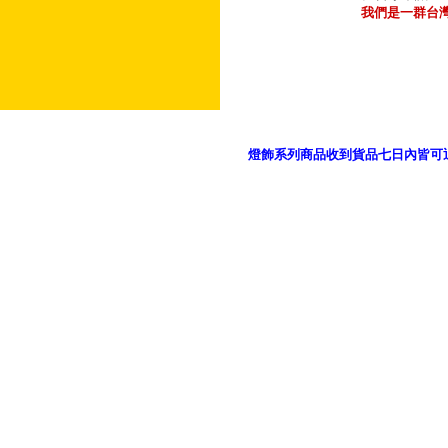
我們是一群台
燈飾系列商品收到貨品七日內皆可
御品科技、YP燈飾網版權所有 c 2011 