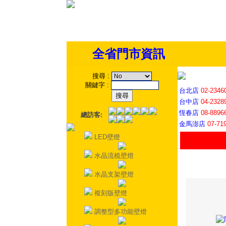
全省門市資訊
搜尋
:
關鍵字
:
台北店
02-2346
台中店
04-2328
恆春店
08-8896
總訪客:
金馬澎店
07-71
LED壁燈
水晶流梳壁燈
水晶支架壁燈
複刻版壁燈
調整型多功能壁燈