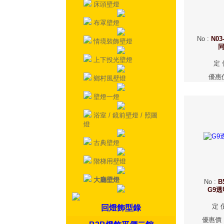
床頭壁燈
布罩壁燈
No
:
N03
情境裝飾壁燈
上下投光壁燈
定 
優惠
鄉村風壁燈
壁燈一燈
浴室 / 鏡前壁燈 / 照圖
燈
古典壁燈
階梯用壁燈
大廳壁燈
No
:
B
G9
定 
回燈飾型錄
優惠價