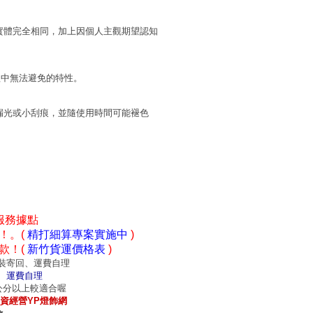
實體完全相同，加上因個人主觀期望認知
程中無法避免的特性。
漏光或小刮痕，並隨使用時間可能褪色
服務據點
！。(
精打細算專案實施中
)
款！(
新竹貨運價格表
)
裝寄回、運費自理
、運費自理
0公分以上較適合喔
資經營YP燈飾網