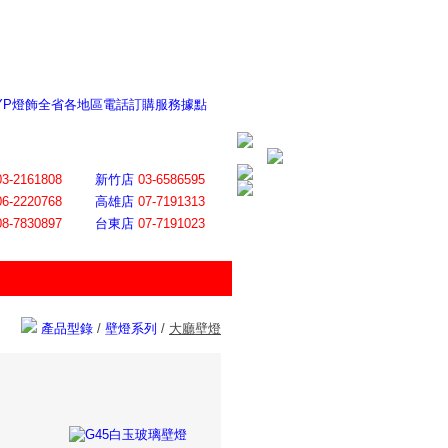
 YP燈飾全省各地區電話訂購服務據點
ite日誌 感謝莊記者熱情介紹
│
會員登入
│
回首頁
│
加入最愛
03-2161808
新竹店
03-6586595
06-2220768
高雄店
07-7191313
08-7830897
台東店
07-7191023
產品型錄
/
壁燈系列
/
大廳壁燈