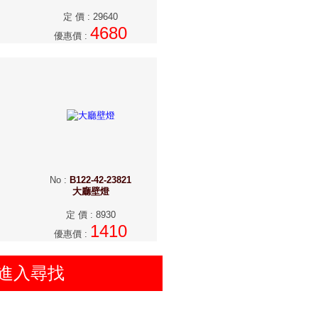
定 價
:
29640
4680
優惠價
:
No
:
B122-42-23821
大廳壁燈
定 價
:
8930
1410
優惠價
:
進入尋找