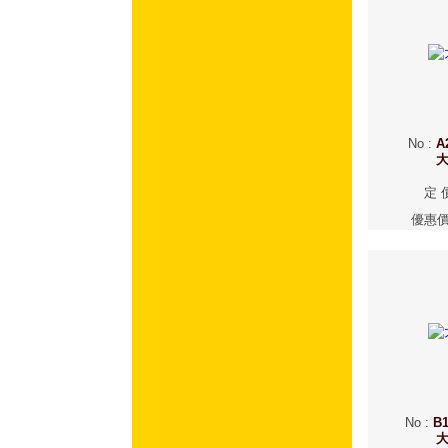
No
:
A
定 
優惠
No
:
B1