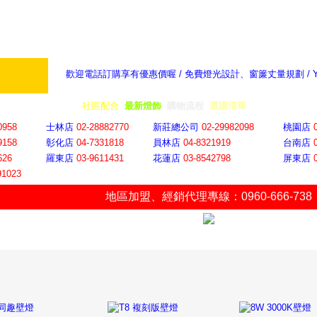
歡迎電話訂購享有優惠價喔 / 免費燈光設計、窗簾丈量規劃 /
奇摩新聞：選對燈飾居家氣氛大提升
隨意窩 Xu
全省門市
│
社區配合
│
最新燈飾
│
購物流程
│
選購清單
│
購物車
│
聯絡YP
0958
士林店
02-28882770
新莊總公司
02-29982098
桃園店
9158
彰化店
04-73318
18
員林店
04-8321919
台南店
626
羅東店
03-9611431
花蓮店
03-8542798
屏東店
91023
地區加盟
、
經銷代理專線：0960-666-738