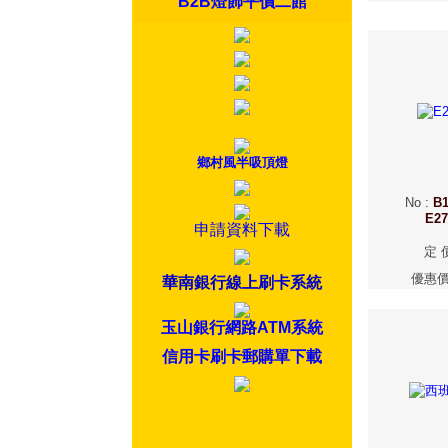
B2B燈飾平價二館
鄉村風半吸頂燈
No
:
B1
E2
申請資料下載
定 
優惠
華南銀行線上刷卡系統
玉山銀行網路ATM系統
信用卡刷卡郵購單下載