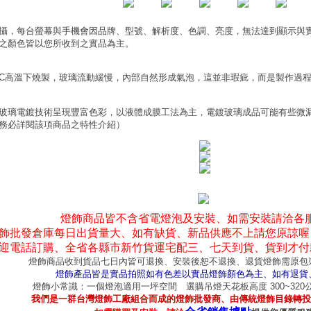
攝，每台螢幕與手機會因品牌、型號、解析度、色調、亮度，無法達到顯示與
之顏色皆以您所收到之實品為主。
0°C高溫下燒製，玻璃流動緩慢，內部自然形成氣泡，這並非瑕疵，而是製作過
玻璃電鍍技術呈現豐富色彩，以液體成膜工法為主，電鍍玻璃成品可能有些微
務必詳閱該項商品之特性介紹）
燈飾商品皆不含省電燈泡及安裝、如需安裝請洽各
飾批發倉庫每日出貨量大、如有缺貨、新品供應不上請您原諒喔
迎電話訂購、全省各縣市新竹貨運宅配三、七天到貨、貨到才付
燈飾商品收到貨品七日內皆可退換、安裝後恕不退換、退貨燈飾需原包
燈飾產品皆是實品拍照如有色差以實品燈飾顏色為主、如有退貨
燈飾小常識：一個燈泡適用一坪空間 選購吊燈天花板高度 300~32
我們是一群台灣燈飾工廠組合而成的燈飾批發商、由傳統燈飾目錄轉投