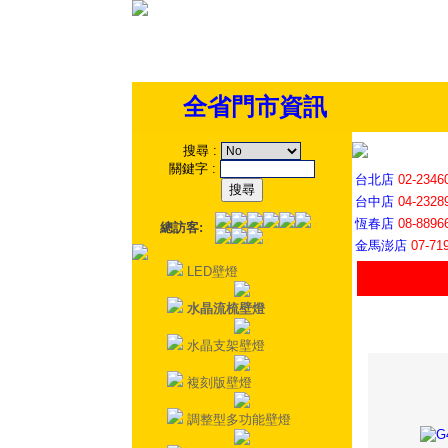
全省門市資訊
搜尋
:
關鍵字
:
台北店
02-2346
台中店
04-2328
恆春店
08-8896
總訪客:
金馬澎店
07-71
LED壁燈
水晶流梳壁燈
水晶支架壁燈
複刻版壁燈
調整型多功能壁燈