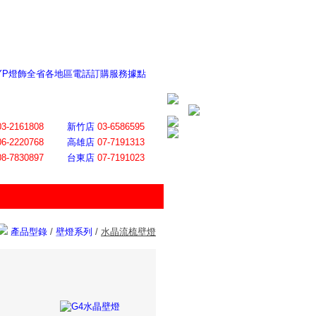
 YP燈飾全省各地區電話訂購服務據點
ite日誌 感謝莊記者熱情介紹
│
會員登入
│
回首頁
│
加入最愛
03-2161808
新竹店
03-6586595
06-2220768
高雄店
07-7191313
08-7830897
台東店
07-7191023
產品型錄
/
壁燈系列
/
水晶流梳壁燈