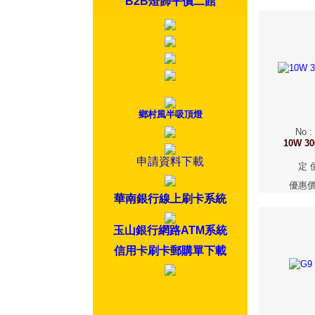
B2B燈飾平價二館
鄉村風半吸頂燈
No
:
10W 
申請資料下載
定 
優惠
華南銀行線上刷卡系統
玉山銀行網路ATM系統
信用卡刷卡郵購單下載