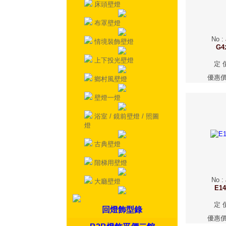
床頭壁燈
布罩壁燈
No
:
情境裝飾壁燈
G
上下投光壁燈
定 
優惠
鄉村風壁燈
壁燈一燈
浴室 / 鏡前壁燈 / 照圖
燈
古典壁燈
階梯用壁燈
No
:
大廳壁燈
E1
定 
回燈飾型錄
優惠