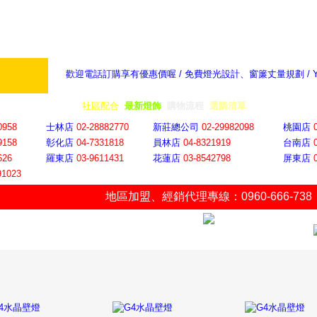
歡迎電話訂購享有優惠價喔 / 免費燈光設計、窗簾丈量規劃 /
奇摩新聞：選對燈飾居家氣氛大提升
隨意窩 Xu
全省門市
│
社區配合
│
最新燈飾
│
購物流程
│
選購清單
│
購物車
│
聯絡YP
0958
士林店
02-28882770
新莊總公司
02-29982098
桃園店
9158
彰化店
04-73318
18
員林店
04-8321919
台南店
626
羅東店
03-9611431
花蓮店
03-8542798
屏東店
91023
地區加盟
、
經銷代理專線：0960-666-738