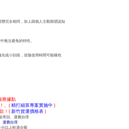
實體完全相同，加上因個人主觀期望認知
程中無法避免的特性。
漏光或小刮痕，並隨使用時間可能褪色
服務據點
！。(
精打細算專案實施中
)
款！(
新竹貨運價格表
)
裝寄回、運費自理
、運費自理
0公分以上較適合喔