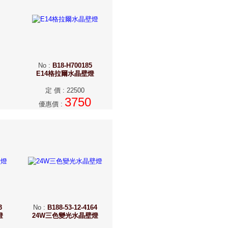
No
:
B18-H700185
E14格拉爾水晶壁燈
定 價
:
22500
3750
優惠價
:
3
No
:
B188-53-12-4164
燈
24W三色變光水晶壁燈