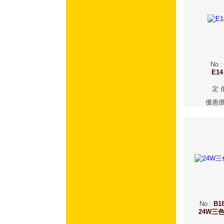
No
E1
定 
優惠
No
:
B18
24W三