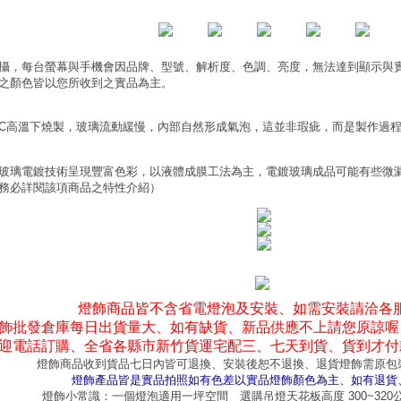
攝，每台螢幕與手機會因品牌、型號、解析度、色調、亮度，無法達到顯示與
之顏色皆以您所收到之實品為主。
0°C高溫下燒製，玻璃流動緩慢，內部自然形成氣泡，這並非瑕疵，而是製作過
玻璃電鍍技術呈現豐富色彩，以液體成膜工法為主，電鍍玻璃成品可能有些微
務必詳閱該項商品之特性介紹）
燈飾商品皆不含省電燈泡及安裝、如需安裝請洽各
飾批發倉庫每日出貨量大、如有缺貨、新品供應不上請您原諒喔
迎電話訂購、全省各縣市新竹貨運宅配三、七天到貨、貨到才付
燈飾商品收到貨品七日內皆可退換、安裝後恕不退換、退貨燈飾需原包
燈飾產品皆是實品拍照如有色差以實品燈飾顏色為主、如有退貨
燈飾小常識：一個燈泡適用一坪空間 選購吊燈天花板高度 300~32