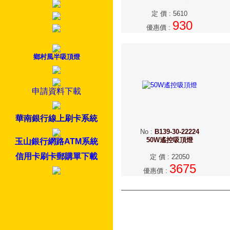
定 價
:
5610
930
優惠價
:
鄉村風半吸頂燈
申請資料下載
華南銀行線上刷卡系統
No
:
B139-30-22224
50W遙控吸頂燈
玉山銀行網路ATM系統
信用卡刷卡郵購單下載
定 價
:
22050
3675
優惠價
: