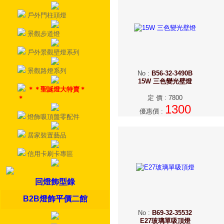
戶外門柱頭燈
景觀步道燈
戶外景觀壁燈系列
景觀路燈系列
No
:
B56-32-3490B
15W 三色變光壁燈
＊＊聖誕燈大特賣＊
定 價
:
7800
＊
1300
優惠價
:
燈飾吸頂盤零配件
居家裝置藝品
信用卡刷卡專區
回燈飾型錄
B2B燈飾平價二館
No
:
B69-32-35532
E27玻璃單吸頂燈