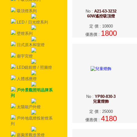
吸頂燈系列
No
:
A21-63-3232
60W遙控吸頂燈
LED / 日光燈系列
定 價
:
10800
1800
壁燈系列
優惠價
:
日式原木和室燈
廟宇宮燈
LED鏡前燈 / 照圖燈
人體感應燈
戶外景觀照明品牌系
列
No
:
YP80-830-3
兒童燈飾
太陽能戶外燈
定 價
:
25000
4180
戶外地底燈投射燈系
優惠價
:
列
庭園景觀造景燈