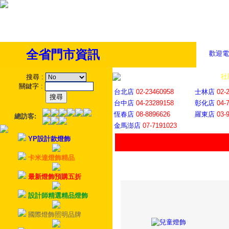
全省門市資訊
歡迎電
全省門市
│
社
搜尋
:
關鍵字
:
台北店
02-23460958
士林店
02-
台中店
04-23289158
彰化店
04-
恆春店
08-8896626
羅東店
03-
總訪客:
金馬澎店
07-7191023
YP設計款燈飾
卡米達燈飾精品
最新燈飾預購五折
設計師精選精品燈飾
國際燈飾照明品牌