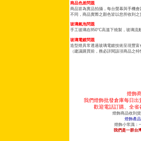
商品色差問題
商品皆為實品拍攝，每台螢幕與手機會
不同，商品實際之顏色皆以您所收到之
玻璃氣泡問題
手工玻璃在850°C高溫下燒製，玻璃
玻璃電鍍問題
造型燈具常透過玻璃電鍍技術呈現豐富
（建議購買前，務必詳閱該項商品之特
燈飾
我們燈飾批發倉庫每日出
歡迎電話訂購、全省
燈飾商品收到貨
燈飾產品
燈飾小常識：一
我們是一群台