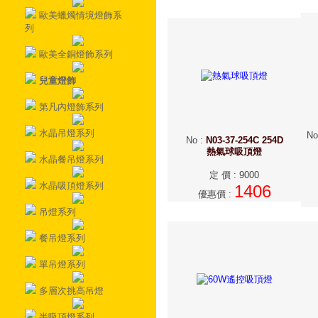
歐美蠟燭情境燈飾系
列
歐美全銅燈飾系列
兒童燈飾
第凡內燈飾系列
水晶吊燈系列
No
No
:
N03-37-254C 254D
熱氣球吸頂燈
水晶餐吊燈系列
定 價
:
9000
水晶吸頂燈系列
1406
優惠價
:
吊燈系列
餐吊燈系列
單吊燈系列
多層次挑高吊燈
半吸頂燈系列