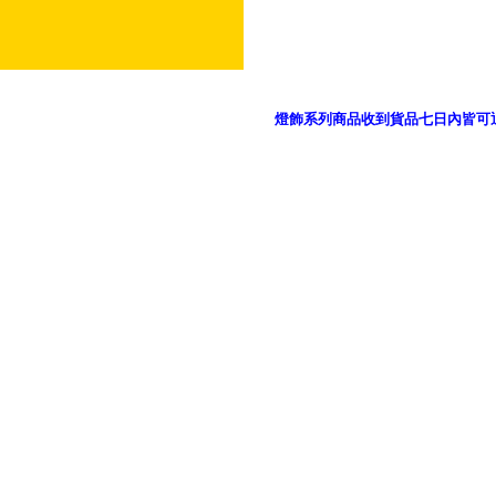
燈飾系列商品收到貨品七日內皆可
御品科技、YP燈飾網版權所有 c 2011 