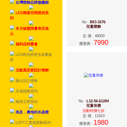
台灣燈飾品牌旗艦館
LED商業空間照明系
列
No
:
B63-1676
兒童燈飾
本月破盤限量售完為
止
定 價
:
48000
7990
優惠價
:
福利品特賣會
LED燈泡燈管光源量販
區
北歐風宜家設計燈飾
燧火設計燈飾
吊扇燈飾系列
No
:
L12-56-61284
檯燈立燈系列
兒童吊燈
活動特價七折
埃及．奧地利水晶燈
定 價
:
11910
1980
LOFT工業風燈飾系列
優惠價
: