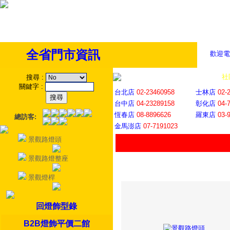
全省門市資訊
歡迎電
全省門市
│
社
搜尋
:
關鍵字
:
台北店
02-23460958
士林店
02-
台中店
04-23289158
彰化店
04-
恆春店
08-8896626
羅東店
03-
總訪客:
金馬澎店
07-7191023
景觀路燈頭
景觀路燈整座
景觀燈桿
回燈飾型錄
B2B燈飾平價二館