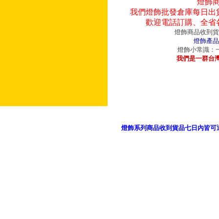
燈飾
我們燈飾批發倉庫每日出
歡迎電話訂購、全省
燈飾商品收到貨
燈飾產品
燈飾小常識：一
我們是一群台
燈飾系列商品收到貨品七日內皆可
御品科技、YP燈飾網版權所有 c 2011 