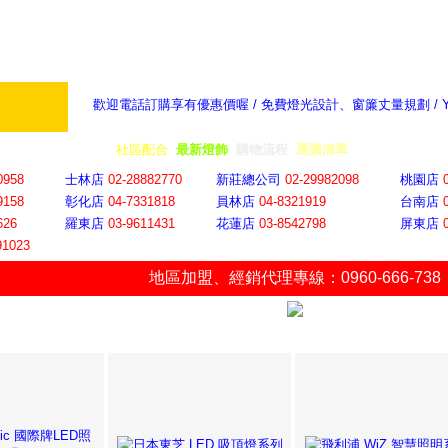
歡迎電話訂購享有優惠價喔 / 免費燈光設計、窗簾丈量規劃 /
奇摩新聞：選對燈飾居家氣氛大提升
隨意窩 Xu
全省門市
│
社區配合
│
最新燈飾
│
購物流程
│
選購清單
│
購物車
│
聯絡YP
0958
士林店
02-28882770
新莊總公司
02-29982098
桃園店
9158
彰化店
04-73318
18
員林店
04-8321919
台南店
626
羅東店
03-9611431
花蓮店
03-8542798
屏東店
91023
地區加盟
、
經銷代理專線：0960-666-738