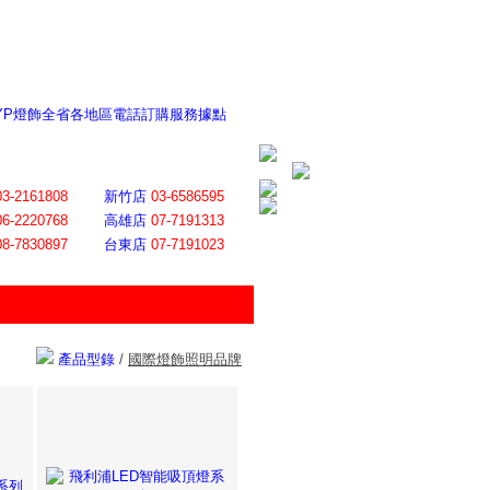
 YP燈飾全省各地區電話訂購服務據點
ite日誌 感謝莊記者熱情介紹
│
會員登入
│
回首頁
│
加入最愛
03-2161808
新竹店
03-6586595
06-2220768
高雄店
07-7191313
08-7830897
台東店
07-7191023
產品型錄
/
國際燈飾照明品牌