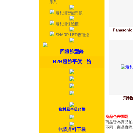
系列
飛利浦智能門鎖
飛利浦保險櫃
Panason
SHARP LED吸頂燈
回燈飾型錄
B2B燈飾平價二館
飛利
鄉村風半吸頂燈
商品色差問題
商品皆為實品拍
不同，商品實際
申請資料下載