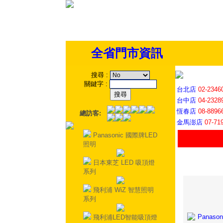
全省門市資訊
搜尋
:
關鍵字
:
台北店
02-2346
台中店
04-2328
恆春店
08-8896
總訪客:
金馬澎店
07-71
Panasonic 國際牌LED
照明
日本東芝 LED 吸頂燈
系列
飛利浦 WiZ 智慧照明
系列
飛利浦LED智能吸頂燈