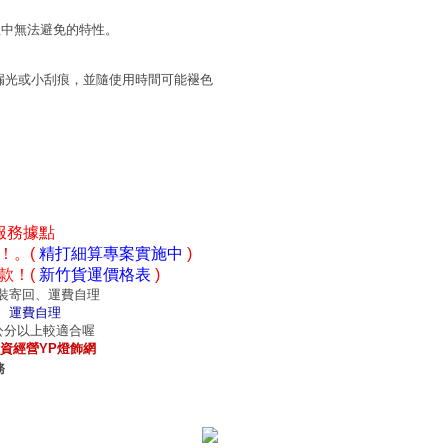
程中無法避免的特性。
漏光或小刮痕，並隨使用時間可能褪色
服務據點
！。(
精打細算專案實施中
)
款！(
新竹貨運價格表
)
裝寄回、運費自理
、運費自理
0公分以上較適合喔
資經營YP燈飾網
務