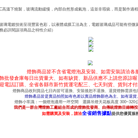
0°C高溫下燒製，玻璃流動緩慢，內部自然形成氣泡，這並非瑕疵，而是製作過
玻璃電鍍技術呈現豐富色彩，以液體成膜工法為主，電鍍玻璃成品可能有些微
務必詳閱該項商品之特性介紹）
燈飾商品皆不含省電燈泡及安裝、如需安裝請洽各
飾批發倉庫每日出貨量大、如有缺貨、新品供應不上請您原諒喔
迎電話訂購、全省各縣市新竹貨運宅配三、七天到貨、貨到才付
燈飾商品收到貨品七日內皆可退換、安裝後恕不退換、退貨燈飾需原包
燈飾產品皆是實品拍照如有色差以實品燈飾顏色為主、如有退貨
燈飾小常識：一個燈泡適用一坪空間 選購吊燈天花板高度 300~32
我們是一群台灣燈飾工廠組合而成的燈飾批發商、由傳統燈飾目錄轉投
全省銷售據點
如需購買及安裝，請洽
提供您優質服