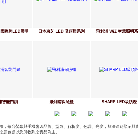
ic 國際牌LED照明
日本東芝 LED 吸頂燈系列
飛利浦 WiZ 智慧照明
浦智能門鎖
飛利浦保險櫃
SHARP LED吸頂燈
攝，每台螢幕與手機會因品牌、型號、解析度、色調、亮度，無法達到顯示與
之顏色皆以您所收到之實品為主。