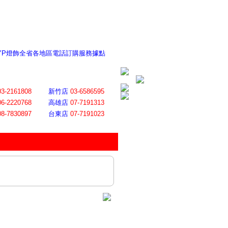
 YP燈飾全省各地區電話訂購服務據點
ite日誌 感謝莊記者熱情介紹
│
會員登入
│
回首頁
│
加入最愛
03-2161808
新竹店
03-6586595
06-2220768
高雄店
07-7191313
08-7830897
台東店
07-7191023