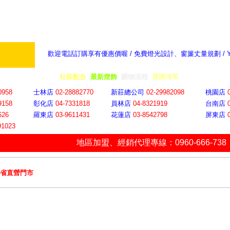
歡迎電話訂購享有優惠價喔 / 免費燈光設計、窗簾丈量規劃 /
奇摩新聞：選對燈飾居家氣氛大提升
隨意窩 Xu
全省門市
│
社區配合
│
最新燈飾
│
購物流程
│
選購清單
│
購物車
│
聯絡YP
0958
士林店
02-28882770
新莊總公司
02-29982098
桃園店
9158
彰化店
04-73318
18
員林店
04-8321919
台南店
626
羅東店
03-9611431
花蓮店
03-8542798
屏東店
91023
地區加盟
、
經銷代理專線：0960-666-738
全省直營門市