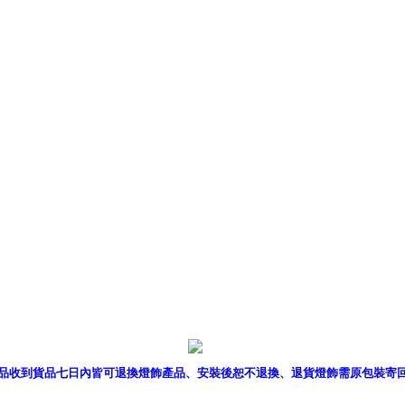
產品型錄
｜
銷售據點
｜
客服
品收到貨品七日內皆可退換燈飾產品、安裝後恕不退換、退貨燈飾需原包裝寄
P燈飾網版權所有 c 2011 B2B Lighting All rights reserved. B2B燈飾