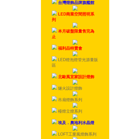
台灣燈飾品牌旗艦館
LED商業空間照明系
列
本月破盤限量售完為
止
福利品特賣會
LED燈泡燈管光源量販
區
北歐風宜家設計燈飾
燧火設計燈飾
吊扇燈飾系列
檯燈立燈系列
埃及．奧地利水晶燈
LOFT工業風燈飾系列