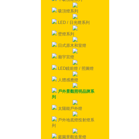
吸頂燈系列
LED / 日光燈系列
壁燈系列
日式原木和室燈
廟宇宮燈
LED鏡前燈 / 照圖燈
人體感應燈
戶外景觀照明品牌系
列
太陽能戶外燈
戶外地底燈投射燈系
列
庭園景觀造景燈