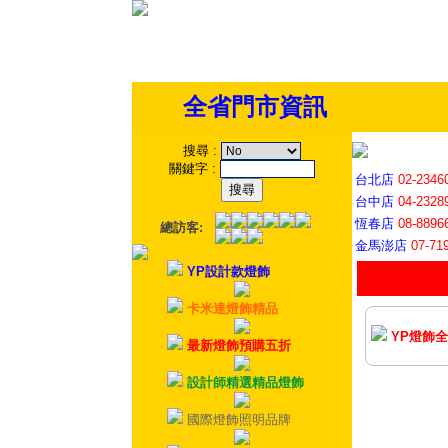
全省門市資訊
搜尋
:
關鍵字
:
台北店
02-2346
台中店
04-2328
恆春店
08-8896
總訪客:
金馬澎店
07-71
YP設計款燈飾
卡米達燈飾精品
YP燈飾
最新燈飾預購五折
設計師精選精品燈飾
國際燈飾照明品牌