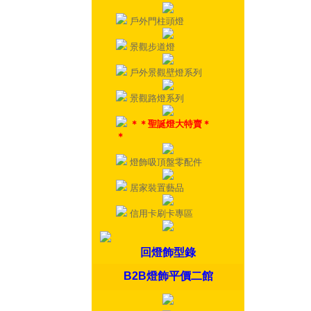
戶外門柱頭燈
景觀步道燈
戶外景觀壁燈系列
景觀路燈系列
＊＊聖誕燈大特賣＊
＊
燈飾吸頂盤零配件
居家裝置藝品
信用卡刷卡專區
回燈飾型錄
B2B燈飾平價二館