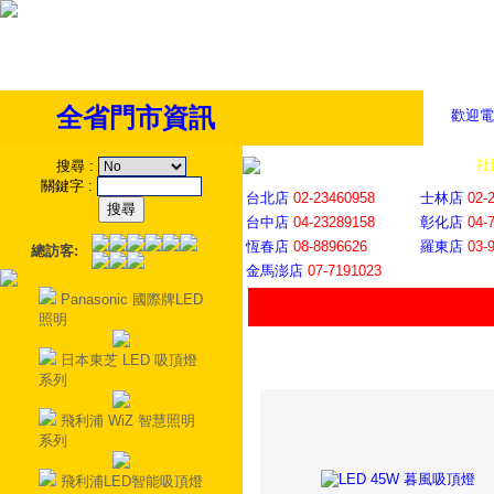
全省門市資訊
歡迎電
全省門市
│
社
搜尋
:
關鍵字
:
台北店
02-23460958
士林店
02-
台中店
04-23289158
彰化店
04-
恆春店
08-8896626
羅東店
03-
總訪客:
金馬澎店
07-7191023
Panasonic 國際牌LED
照明
日本東芝 LED 吸頂燈
系列
飛利浦 WiZ 智慧照明
系列
飛利浦LED智能吸頂燈