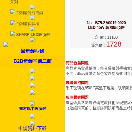
系列
飛利浦智能門鎖
No
:
B75-ZA0019 0020
飛利浦保險櫃
LED 45W 暮風吸頂燈
SHARP LED吸頂燈
定 價
:
11100
1728
優惠價
:
回燈飾型錄
B2B燈飾平價二館
商品色差問題
商品皆為實品拍攝，每台螢幕與手機會
不同，商品實際之顏色皆以您所收到之
玻璃氣泡問題
手工玻璃在850°C高溫下燒製，玻璃
玻璃電鍍問題
造型燈具常透過玻璃電鍍技術呈現豐富
（建議購買前，務必詳閱該項商品之特
鄉村風半吸頂燈
申請資料下載