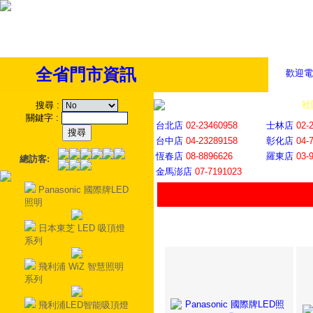
全省門市資訊
歡迎電
全省門市
│
社
搜尋
:
關鍵字
:
台北店
02-23460958
士林店
02-
台中店
04-23289158
彰化店
04-
恆春店
08-8896626
羅東店
03-
總訪客:
金馬澎店
07-7191023
Panasonic 國際牌LED
照明
日本東芝 LED 吸頂燈
系列
飛利浦 WiZ 智慧照明
系列
飛利浦LED智能吸頂燈