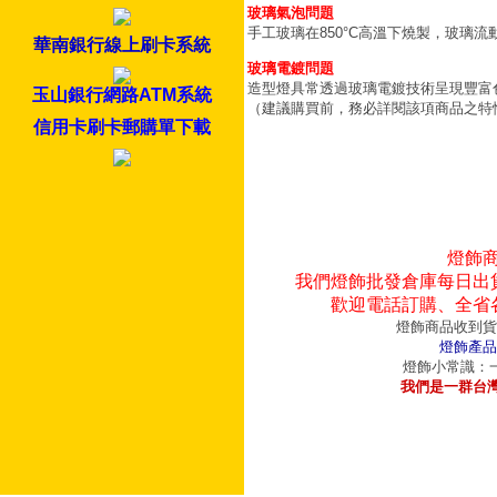
玻璃氣泡問題
手工玻璃在850°C高溫下燒製，玻璃
華南銀行線上刷卡系統
玻璃電鍍問題
造型燈具常透過玻璃電鍍技術呈現豐富
玉山銀行網路ATM系統
（建議購買前，務必詳閱該項商品之特
信用卡刷卡郵購單下載
燈飾
我們燈飾批發倉庫每日出
歡迎電話訂購、全省
燈飾商品收到貨
燈飾產品
燈飾小常識：一
我們是一群台