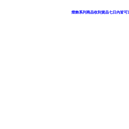
燈飾系列商品收到貨品七日內皆可
御品科技、YP燈飾網版權所有 c 2011 