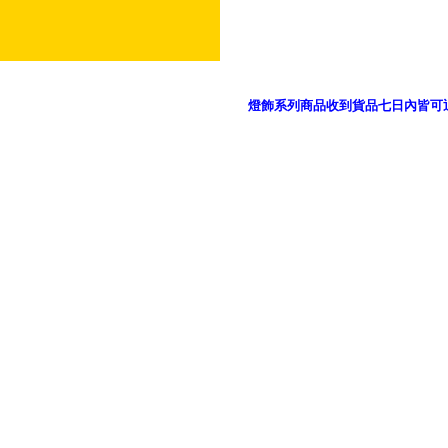
燈飾系列商品收到貨品七日內皆可
御品科技、YP燈飾網版權所有 c 2011 