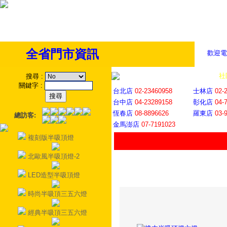
全省門市資訊
歡迎電
全省門市
│
社
搜尋
:
關鍵字
:
台北店
02-23460958
士林店
02-
台中店
04-23289158
彰化店
04-
恆春店
08-8896626
羅東店
03-
總訪客:
金馬澎店
07-7191023
複刻版半吸頂燈
北歐風半吸頂燈-2
LED造型半吸頂燈
時尚半吸頂三五六燈
經典半吸頂三五六燈