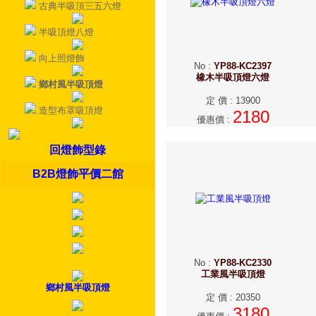
古典半吸頂三五六燈
半吸頂燈八燈
向上照燈飾
No
:
YP88-KC2397
橡木半吸頂燈六燈
鄉村風半吸頂燈
定 價
:
13900
造型布罩吸頂燈
2180
優惠價
:
回燈飾型錄
B2B燈飾平價二館
No
:
YP88-KC2330
工業風半吸頂燈
鄉村風半吸頂燈
定 價
:
20350
3180