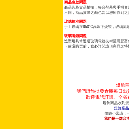
商品色差問題
商品皆為實品拍攝，每台螢幕與手機會
不同，商品實際之顏色皆以您所收到之
玻璃氣泡問題
手工玻璃在850°C高溫下燒製，玻璃
玻璃電鍍問題
造型燈具常透過玻璃電鍍技術呈現豐富
（建議購買前，務必詳閱該項商品之特
燈飾
我們燈飾批發倉庫每日出
歡迎電話訂購、全省
燈飾商品收到貨
燈飾產品
燈飾小常識：一
我們是一群台