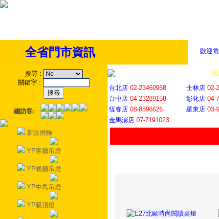
全省門市資訊
歡迎電
全省門市
│
社
搜尋
:
關鍵字
:
台北店
02-23460958
士林店
02-
台中店
04-23289158
彰化店
04-
恆春店
08-8896626
羅東店
03-
總訪客:
金馬澎店
07-7191023
新款燈飾
YP客廳吊燈
YP餐廳吊燈
YP中島吊燈
YP吸頂燈