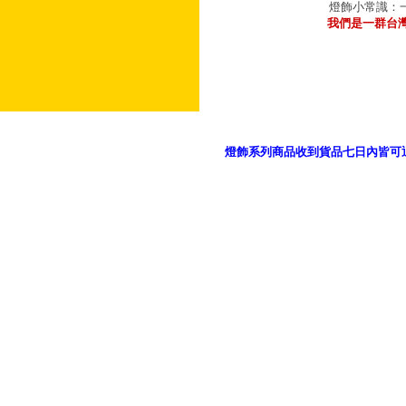
燈飾小常識：一
我們是一群台
燈飾系列商品收到貨品七日內皆可
御品科技、YP燈飾網版權所有 c 2011 