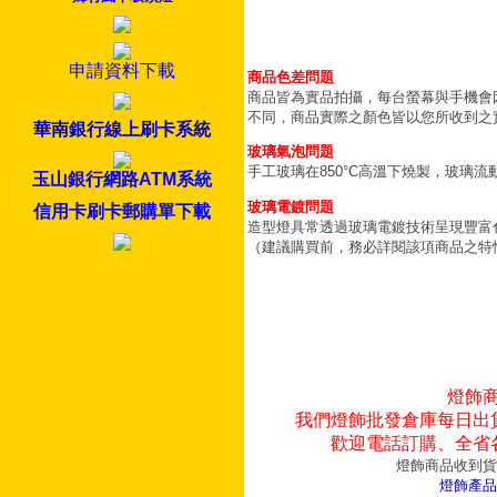
申請資料下載
商品色差問題
商品皆為實品拍攝，每台螢幕與手機會
不同，商品實際之顏色皆以您所收到之
華南銀行線上刷卡系統
玻璃氣泡問題
手工玻璃在850°C高溫下燒製，玻璃
玉山銀行網路ATM系統
玻璃電鍍問題
信用卡刷卡郵購單下載
造型燈具常透過玻璃電鍍技術呈現豐富
（建議購買前，務必詳閱該項商品之特
燈飾
我們燈飾批發倉庫每日出
歡迎電話訂購、全省
燈飾商品收到貨
燈飾產品