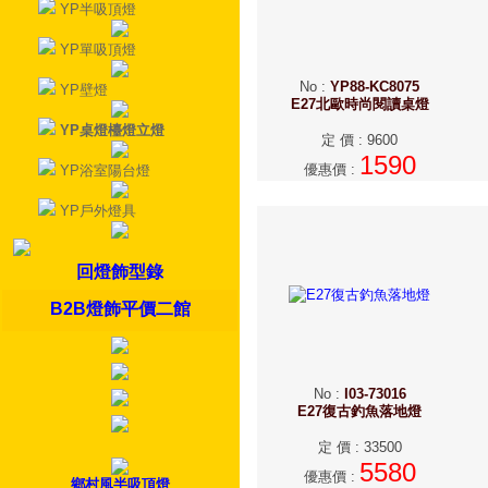
YP半吸頂燈
YP單吸頂燈
No
:
YP88-KC8075
YP壁燈
E27北歐時尚閱讀桌燈
YP桌燈檯燈立燈
定 價
:
9600
1590
優惠價
:
YP浴室陽台燈
YP戶外燈具
回燈飾型錄
B2B燈飾平價二館
No
:
I03-73016
E27復古釣魚落地燈
定 價
:
33500
5580
優惠價
:
鄉村風半吸頂燈