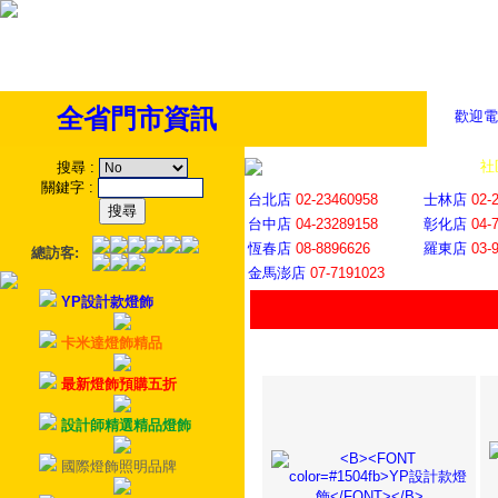
全省門市資訊
歡迎電
全省門市
│
社
搜尋
:
關鍵字
:
台北店
02-23460958
士林店
02-
台中店
04-23289158
彰化店
04-
恆春店
08-8896626
羅東店
03-
總訪客:
金馬澎店
07-7191023
YP設計款燈飾
卡米達燈飾精品
最新燈飾預購五折
設計師精選精品燈飾
國際燈飾照明品牌