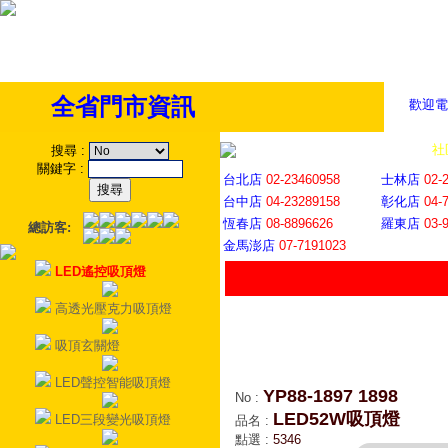
全省門市資訊
歡迎電
全省門市
│
社
搜尋
:
關鍵字
:
台北店
02-23460958
士林店
02-
台中店
04-23289158
彰化店
04-
恆春店
08-8896626
羅東店
03-
總訪客:
金馬澎店
07-7191023
LED遙控吸頂燈
高透光壓克力吸頂燈
吸頂玄關燈
LED聲控智能吸頂燈
YP88-1897 1898
No
:
LED52W吸頂燈
LED三段變光吸頂燈
品名
:
點選
:
5346