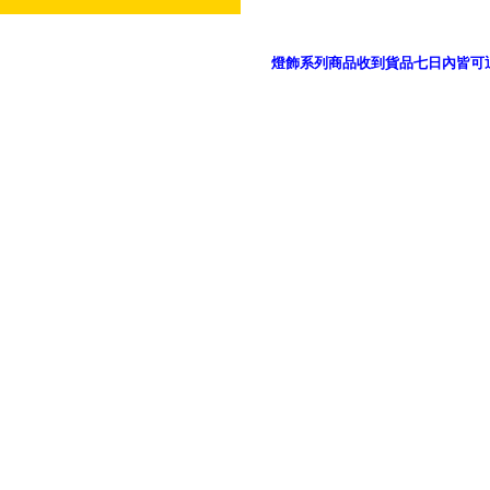
燈飾系列商品收到貨品七日內皆可
御品科技、YP燈飾網版權所有 c 2011 