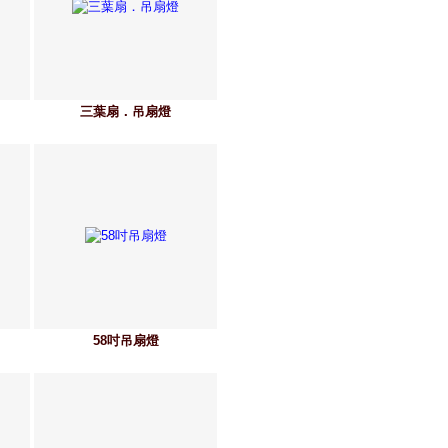
三葉扇．吊扇燈
58吋吊扇燈