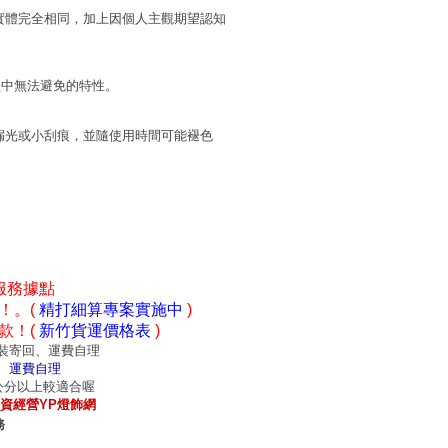
實體完全相同，加上因個人主觀期望認知
程中無法避免的特性。
漏光或小刮痕，並隨使用時間可能褪色
服務據點
！。(
精打細算專案實施中
)
款！(
新竹貨運價格表
)
裝寄回、運費自理
、運費自理
0公分以上較適合喔
資經營YP燈飾網
務