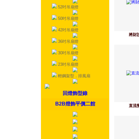
52吋吊扇燈
50吋吊扇燈
42吋吊扇燈
將財
36吋吊扇燈
30吋吊扇燈
23吋吊扇燈
輕鋼架型．排風扇
回燈飾型錄
B2B燈飾平價二館
直流