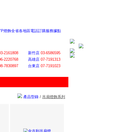
 YP燈飾全省各地區電話訂購服務據點
ite日誌 感謝莊記者熱情介紹
│
會員登入
│
回首頁
│
加入最愛
03-2161808
新竹店
03-6586595
06-2220768
高雄店
07-7191313
08-7830897
台東店
07-7191023
產品型錄
/
吊扇燈飾系列