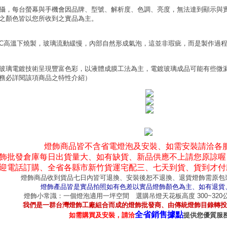
攝，每台螢幕與手機會因品牌、型號、解析度、色調、亮度，無法達到顯示與
之顏色皆以您所收到之實品為主。
0°C高溫下燒製，玻璃流動緩慢，內部自然形成氣泡，這並非瑕疵，而是製作過
玻璃電鍍技術呈現豐富色彩，以液體成膜工法為主，電鍍玻璃成品可能有些微
務必詳閱該項商品之特性介紹）
燈飾商品皆不含省電燈泡及安裝、如需安裝請洽各
飾批發倉庫每日出貨量大、如有缺貨、新品供應不上請您原諒喔
迎電話訂購、全省各縣市新竹貨運宅配三、七天到貨、貨到才付
燈飾商品收到貨品七日內皆可退換、安裝後恕不退換、退貨燈飾需原包
燈飾產品皆是實品拍照如有色差以實品燈飾顏色為主、如有退貨
燈飾小常識：一個燈泡適用一坪空間 選購吊燈天花板高度 300~32
我們是一群台灣燈飾工廠組合而成的燈飾批發商、由傳統燈飾目錄轉投
全省銷售據點
如需購買及安裝，請洽
提供您優質服