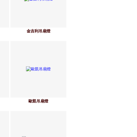
金吉利吊扇燈
歐凱吊扇燈