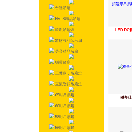
台達吊扇
HVLS精品吊扇
歐凱吊扇燈
LED D
將財設計師吊扇
芬朵精品吊扇
循環吊扇
三葉扇．吊扇燈
直流變頻吊扇燈
65吋吊扇燈
穩帝仕
60吋吊扇燈
58吋吊扇燈
56吋吊扇燈