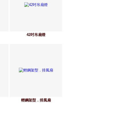
42吋吊扇燈
輕鋼架型．排風扇