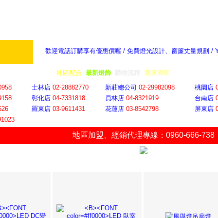
歡迎電話訂購享有優惠價喔 / 免費燈光設計、窗簾丈量規劃 /
奇摩新聞：選對燈飾居家氣氛大提升
隨意窩 Xu
全省門市
│
社區配合
│
最新燈飾
│
購物流程
│
選購清單
│
購物車
│
聯絡YP
0958
士林店
02-28882770
新莊總公司
02-29982098
桃園店
9158
彰化店
04-73318
18
員林店
04-8321919
台南店
626
羅東店
03-9611431
花蓮店
03-8542798
屏東店
91023
地區加盟
、
經銷代理專線：0960-666-738