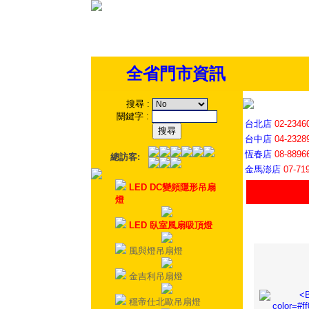
全省門市資訊
搜尋
:
關鍵字
:
台北店
02-2346
台中店
04-2328
恆春店
08-8896
總訪客:
金馬澎店
07-71
LED DC變頻隱形吊扇
燈
LED 臥室風扇吸頂燈
風與燈吊扇燈
金吉利吊扇燈
穩帝仕北歐吊扇燈