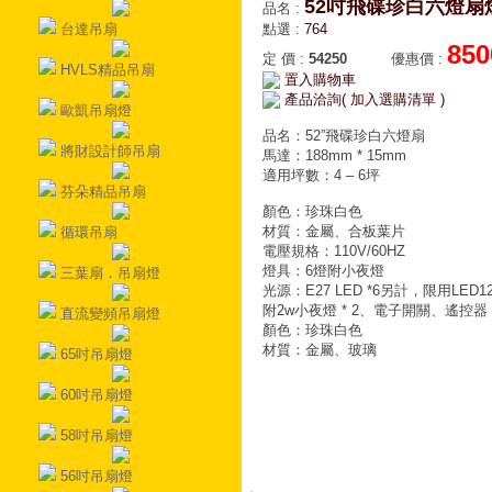
52吋飛碟珍白六燈扇
品名
:
台達吊扇
點選
:
764
850
定 價
:
54250
優惠價
:
HVLS精品吊扇
置入購物車
產品洽詢( 加入選購清單 )
歐凱吊扇燈
品名：52”飛碟珍白六燈扇
將財設計師吊扇
馬達：188mm * 15mm
適用坪數：4 – 6坪
芬朵精品吊扇
顏色：珍珠白色
材質：金屬、合板葉片
循環吊扇
電壓規格：110V/60HZ
燈具：6燈附小夜燈
三葉扇．吊扇燈
光源：E27 LED *6另計，限用LED1
附2w小夜燈 * 2、電子開關、遙控器
直流變頻吊扇燈
顏色：珍珠白色
材質：金屬、玻璃
65吋吊扇燈
60吋吊扇燈
58吋吊扇燈
56吋吊扇燈