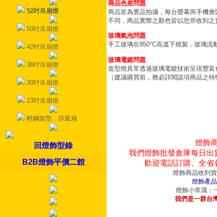
商品色差問題
52吋吊扇燈
商品皆為實品拍攝，每台螢幕與手機會
不同，商品實際之顏色皆以您所收到之
50吋吊扇燈
玻璃氣泡問題
手工玻璃在850°C高溫下燒製，玻璃
42吋吊扇燈
玻璃電鍍問題
36吋吊扇燈
造型燈具常透過玻璃電鍍技術呈現豐富
（建議購買前，務必詳閱該項商品之特
30吋吊扇燈
23吋吊扇燈
輕鋼架型．排風扇
燈飾
回燈飾型錄
我們燈飾批發倉庫每日出
B2B燈飾平價二館
歡迎電話訂購、全省
燈飾商品收到貨
燈飾產品
燈飾小常識：一
我們是一群台