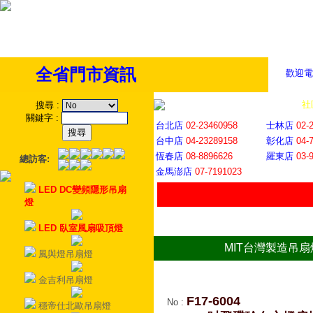
全省門市資訊
歡迎電
全省門市
│
社
搜尋
:
關鍵字
:
台北店
02-23460958
士林店
02-
台中店
04-23289158
彰化店
04-
恆春店
08-8896626
羅東店
03-
總訪客:
金馬澎店
07-7191023
LED DC變頻隱形吊扇
燈
LED 臥室風扇吸頂燈
MIT台灣製造吊扇
風與燈吊扇燈
金吉利吊扇燈
F17-6004
No
:
穩帝仕北歐吊扇燈