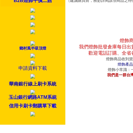
B2B燈飾平價二館
（建議購買前，務必詳閱該項商品之特
燈飾
我們燈飾批發倉庫每日出
鄉村風半吸頂燈
歡迎電話訂購、全省
燈飾商品收到貨
燈飾產品
申請資料下載
燈飾小常識：一
我們是一群台
華南銀行線上刷卡系統
玉山銀行網路ATM系統
信用卡刷卡郵購單下載