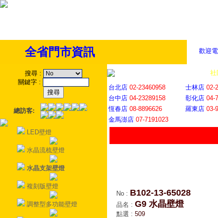
全省門市資訊
歡迎電
全省門市
│
社
搜尋
:
關鍵字
:
台北店
02-23460958
士林店
02-
台中店
04-23289158
彰化店
04-
恆春店
08-8896626
羅東店
03-
總訪客:
金馬澎店
07-7191023
LED壁燈
水晶流梳壁燈
水晶支架壁燈
複刻版壁燈
B102-13-65028
No
:
G9 水晶壁燈
調整型多功能壁燈
品名
:
點選
:
509