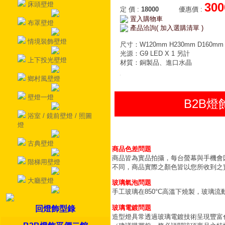
床頭壁燈
300
定 價
:
18000
優惠價
:
置入購物車
布罩壁燈
產品洽詢( 加入選購清單 )
情境裝飾壁燈
尺寸：W120mm H230mm D160mm
光源：G9 LED X 1 另計
上下投光壁燈
材質：銅製品、進口水晶
鄉村風壁燈
壁燈一燈
B2B
浴室 / 鏡前壁燈 / 照圖
燈
古典壁燈
商品色差問題
商品皆為實品拍攝，每台螢幕與手機會
階梯用壁燈
不同，商品實際之顏色皆以您所收到之
大廳壁燈
玻璃氣泡問題
手工玻璃在850°C高溫下燒製，玻璃
玻璃電鍍問題
回燈飾型錄
造型燈具常透過玻璃電鍍技術呈現豐富