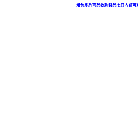
燈飾系列商品收到貨品七日內皆可
御品科技、YP燈飾網版權所有 c 2011 