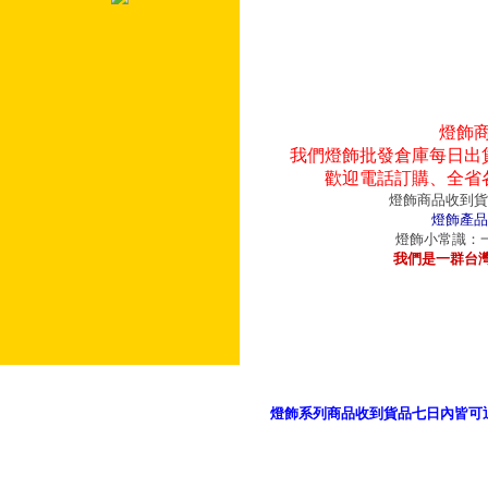
燈飾
我們燈飾批發倉庫每日出
歡迎電話訂購、全省
燈飾商品收到貨
燈飾產品
燈飾小常識：一
我們是一群台
燈飾系列商品收到貨品七日內皆可
御品科技、YP燈飾網版權所有 c 2011 