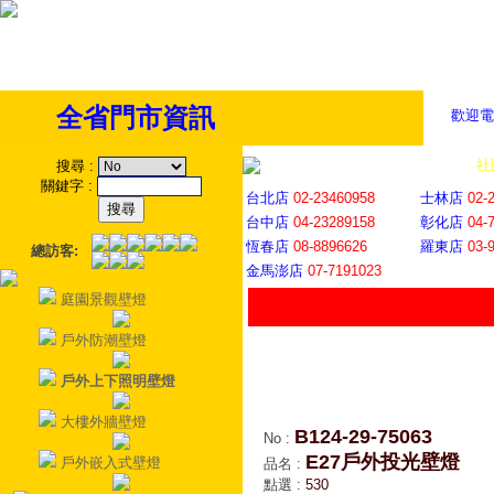
全省門市資訊
歡迎電
全省門市
│
社
搜尋
:
關鍵字
:
台北店
02-23460958
士林店
02-
台中店
04-23289158
彰化店
04-
恆春店
08-8896626
羅東店
03-
總訪客:
金馬澎店
07-7191023
庭園景觀壁燈
戶外防潮壁燈
戶外上下照明壁燈
大樓外牆壁燈
B124-29-75063
No
:
E27戶外投光壁燈
戶外嵌入式壁燈
品名
:
點選
:
530