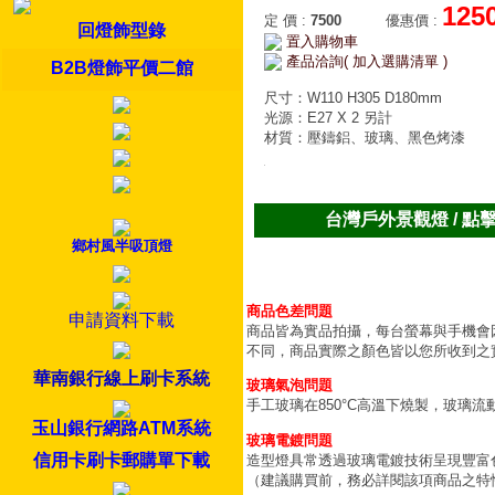
125
定 價
:
7500
優惠價
:
回燈飾型錄
置入購物車
產品洽詢( 加入選購清單 )
B2B燈飾平價二館
尺寸：W110 H305 D180mm
光源：E27 X 2 另計
材質：壓鑄鋁、玻璃、黑色烤漆
台灣戶外景觀燈 / 點
鄉村風半吸頂燈
商品色差問題
申請資料下載
商品皆為實品拍攝，每台螢幕與手機會
不同，商品實際之顏色皆以您所收到之
華南銀行線上刷卡系統
玻璃氣泡問題
手工玻璃在850°C高溫下燒製，玻璃
玉山銀行網路ATM系統
玻璃電鍍問題
信用卡刷卡郵購單下載
造型燈具常透過玻璃電鍍技術呈現豐富
（建議購買前，務必詳閱該項商品之特