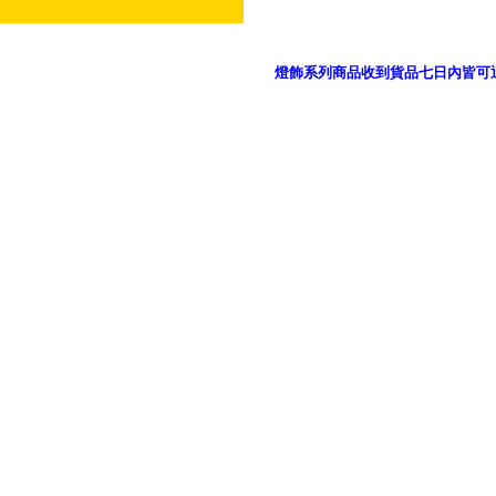
燈飾系列商品收到貨品七日內皆可
御品科技、YP燈飾網版權所有 c 2011 