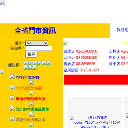
全省門市資訊
歡迎電
全省門市
│
社
搜尋
:
關鍵字
:
台北店
02-23460958
士林店
02-
台中店
04-23289158
彰化店
04-
恆春店
08-8896626
羅東店
03-
總訪客:
金馬澎店
07-7191023
YP設計款燈飾
卡米達燈飾精品
最新燈飾預購五折
設計師精選精品燈飾
國際燈飾照明品牌