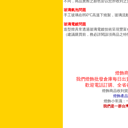
不同，商品實際之顏色皆以您所收到之
玻璃氣泡問題
手工玻璃在850°C高溫下燒製，玻璃
玻璃電鍍問題
造型燈具常透過玻璃電鍍技術呈現豐富
（建議購買前，務必詳閱該項商品之特
燈飾
我們燈飾批發倉庫每日出
歡迎電話訂購、全省
燈飾商品收到貨
燈飾產品
燈飾小常識：一
我們是一群台