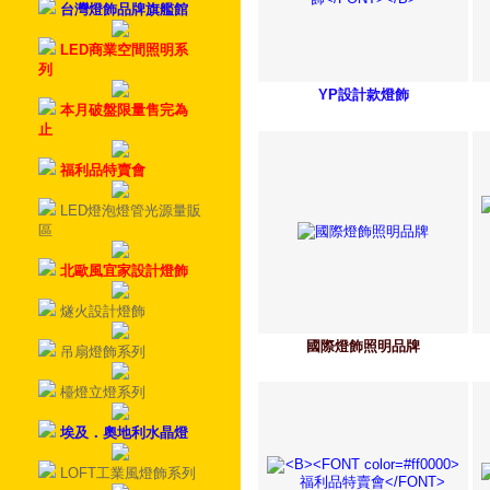
台灣燈飾品牌旗艦館
LED商業空間照明系
列
YP設計款燈飾
本月破盤限量售完為
止
福利品特賣會
LED燈泡燈管光源量販
區
北歐風宜家設計燈飾
燧火設計燈飾
國際燈飾照明品牌
吊扇燈飾系列
檯燈立燈系列
埃及．奧地利水晶燈
LOFT工業風燈飾系列