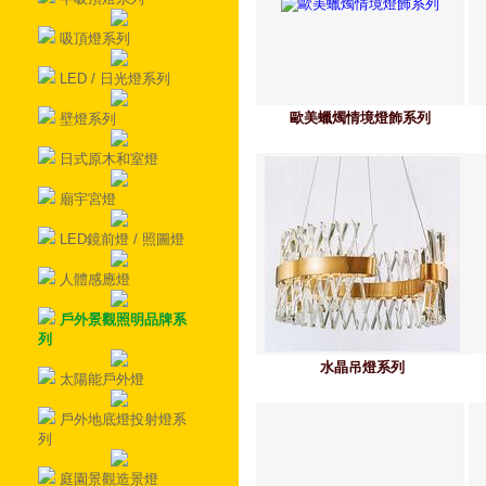
吸頂燈系列
LED / 日光燈系列
歐美蠟燭情境燈飾系列
壁燈系列
日式原木和室燈
廟宇宮燈
LED鏡前燈 / 照圖燈
人體感應燈
戶外景觀照明品牌系
列
水晶吊燈系列
太陽能戶外燈
戶外地底燈投射燈系
列
庭園景觀造景燈