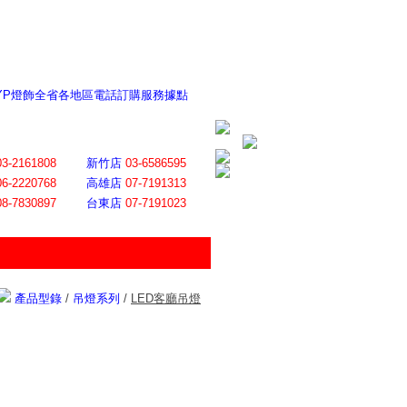
 YP燈飾全省各地區電話訂購服務據點
ite日誌 感謝莊記者熱情介紹
│
會員登入
│
回首頁
│
加入最愛
03-2161808
新竹店
03-6586595
06-2220768
高雄店
07-7191313
08-7830897
台東店
07-7191023
產品型錄
/
吊燈系列
/
LED客廳吊燈