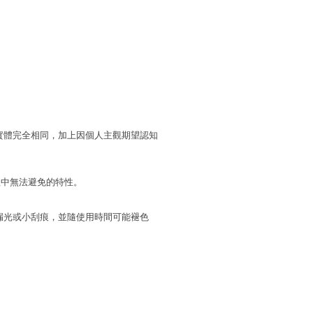
實體完全相同，加上因個人主觀期望認知
程中無法避免的特性。
漏光或小刮痕，並隨使用時間可能褪色