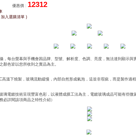
12312
優惠價
:
車
 加入選購清單 )
攝，每台螢幕與手機會因品牌、型號、解析度、色調、亮度，無法達到顯示與
之顏色皆以您所收到之實品為主。
0°C高溫下燒製，玻璃流動緩慢，內部自然形成氣泡，這並非瑕疵，而是製作過
玻璃電鍍技術呈現豐富色彩，以液體成膜工法為主，電鍍玻璃成品可能有些微
務必詳閱該項商品之特性介紹）