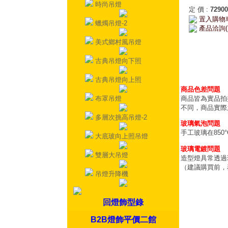
時尚吊燈
定 價
:
72900
置入購物
蠟燭吊燈-2
產品洽詢(
美式鄉村風吊燈
古典吊燈向下照
古典吊燈向上照
商品色差問題
布罩吊燈
商品皆為實品拍
不同，商品實際
多層次挑高吊燈-2
玻璃氣泡問題
手工玻璃在85
大底玻向上照吊燈
玻璃電鍍問題
雙層大吊燈
造型燈具常透過
（建議購買前，
吊燈升降機
回燈飾型錄
B2B燈飾平價二館