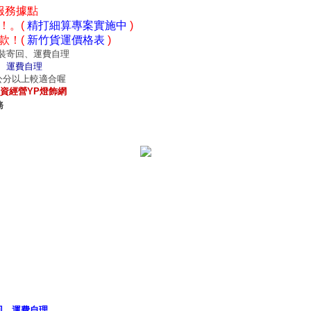
服務據點
！。(
精打細算專案實施中
)
款！(
新竹貨運價格表
)
裝寄回、運費自理
、運費自理
0公分以上較適合喔
資經營YP燈飾網
務
意見
｜
招商專區
｜
網站首頁
｜
我的最愛
回、運費自理