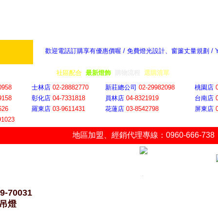
歡迎電話訂購享有優惠價喔 / 免費燈光設計、窗簾丈量規劃 /
奇摩新聞：選對燈飾居家氣氛大提升
隨意窩 Xu
全省門市
│
社區配合
│
最新燈飾
│
購物流程
│
選購清單
│
購物車
│
聯絡YP
0958
士林店
02-28882770
新莊總公司
02-29982098
桃園店
9158
彰化店
04-73318
18
員林店
04-8321919
台南店
626
羅東店
03-9611431
花蓮店
03-8542798
屏東店
91023
地區加盟
、
經銷代理專線：0960-666-738
9-70031
W吊燈