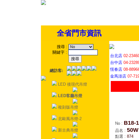
全省門市資訊
搜尋
:
關鍵字
:
台北店
02-2346
台中店
04-2328
恆春店
08-8896
總訪客:
金馬澎店
07-71
LED 後現代吊燈
LED客廳吊燈
複刻版吊燈
北歐風吊燈-2
B18-1
No
:
50
新古典吊燈
品名
:
點選
:
874