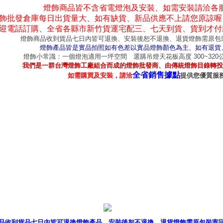
燈飾商品皆不含省電燈泡及安裝、如需安裝請洽各
飾批發倉庫每日出貨量大、如有缺貨、新品供應不上請您原諒喔
迎電話訂購、全省各縣市新竹貨運宅配三、七天到貨、貨到才付
燈飾商品收到貨品七日內皆可退換、安裝後恕不退換、退貨燈飾需原包
燈飾產品皆是實品拍照如有色差以實品燈飾顏色為主、如有退貨
燈飾小常識：一個燈泡適用一坪空間 選購吊燈天花板高度 300~32
我們是一群台灣燈飾工廠組合而成的燈飾批發商、由傳統燈飾目錄轉投
全省銷售據點
如需購買及安裝，請洽
提供您優質服
產品型錄
｜
銷售據點
｜
客服
品收到貨品七日內皆可退換燈飾產品、安裝後恕不退換、退貨燈飾需原包裝寄