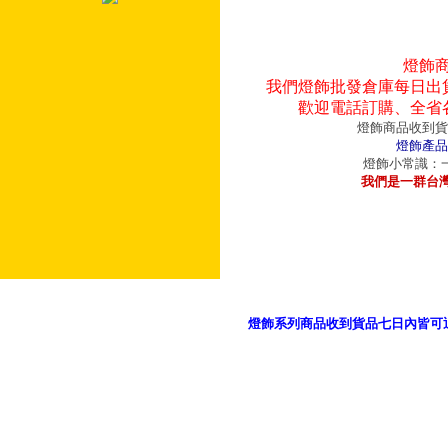
燈飾
我們燈飾批發倉庫每日出
歡迎電話訂購、全省
燈飾商品收到貨
燈飾產品
燈飾小常識：一
我們是一群台
燈飾系列商品收到貨品七日內皆可
御品科技、YP燈飾網版權所有 c 2011 