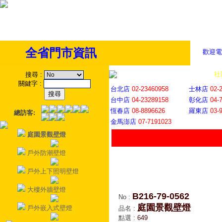
全省門市資訊
歡迎電
全省門市
│
社
搜尋
:
關鍵字
:
台北店
02-23460958
士林店
02-
台中店
04-23289158
彰化店
04-
恆春店
08-8896626
羅東店
03-
總訪客:
金馬澎店
07-7191023
庭園景觀壁燈
戶外防潮壁燈
戶外上下照明壁燈
大樓外牆壁燈
B216-79-0562
No
:
庭園景觀壁燈
戶外嵌入式壁燈
品名
:
點選
:
649