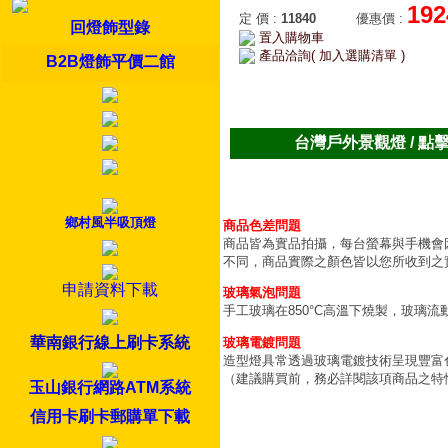
192
定 價
:
11840
優惠價
:
回燈飾型錄
置入購物車
產品洽詢( 加入選購清單 )
B2B燈飾平價二館
台灣戶外景觀燈 / 點
鄉村風半吸頂燈
商品色差問題
商品皆為實品拍攝，每台螢幕與手機會
不同，商品實際之顏色皆以您所收到之
申請資料下載
玻璃氣泡問題
手工玻璃在850°C高溫下燒製，玻璃
華南銀行線上刷卡系統
玻璃電鍍問題
造型燈具常透過玻璃電鍍技術呈現豐富
（建議購買前，務必詳閱該項商品之特
玉山銀行網路ATM系統
信用卡刷卡郵購單下載