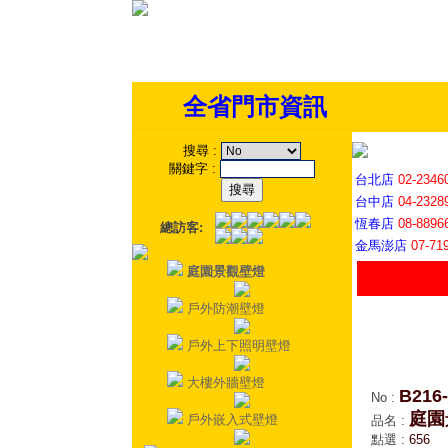
全省門市資訊
搜尋
:
關鍵字
:
台北店
02-2346
台中店
04-2328
恆春店
08-8896
總訪客:
金馬澎店
07-71
庭園景觀壁燈
戶外防潮壁燈
戶外上下照明壁燈
大樓外牆壁燈
B216-
No
:
庭園
戶外嵌入式壁燈
品名
:
點選
:
656