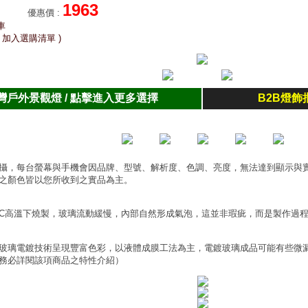
1963
優惠價
:
車
 加入選購清單 )
灣戶外景觀燈 / 點擊進入更多選擇
B2B燈飾
攝，每台螢幕與手機會因品牌、型號、解析度、色調、亮度，無法達到顯示與
之顏色皆以您所收到之實品為主。
0°C高溫下燒製，玻璃流動緩慢，內部自然形成氣泡，這並非瑕疵，而是製作過
玻璃電鍍技術呈現豐富色彩，以液體成膜工法為主，電鍍玻璃成品可能有些微
務必詳閱該項商品之特性介紹）