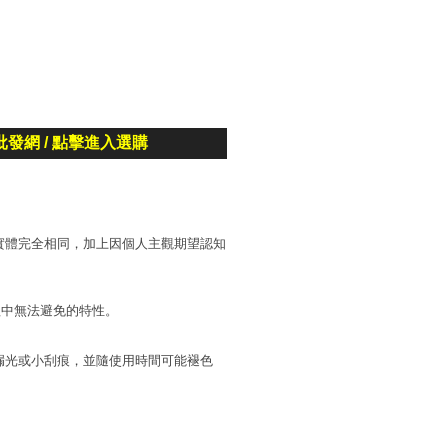
批發網 / 點擊進入選購
實體完全相同，加上因個人主觀期望認知
程中無法避免的特性。
漏光或小刮痕，並隨使用時間可能褪色