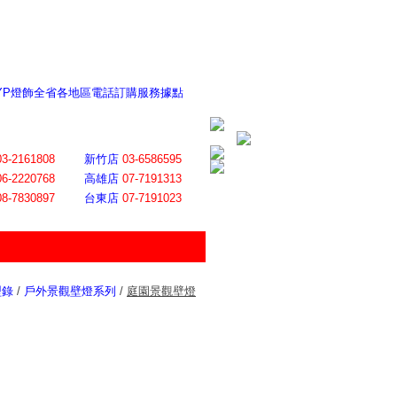
 YP燈飾全省各地區電話訂購服務據點
ite日誌 感謝莊記者熱情介紹
│
會員登入
│
回首頁
│
加入最愛
03-2161808
新竹店
03-6586595
06-2220768
高雄店
07-7191313
08-7830897
台東店
07-7191023
型錄
/
戶外景觀壁燈系列
/
庭園景觀壁燈