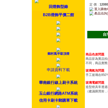
定 價
:
12080
回燈飾型錄
置入購物
產品洽詢(
B2B燈飾平價二館
台
鄉村風半吸頂燈
商品色差問題
商品皆為實品拍
不同，商品實際
申請資料下載
玻璃氣泡問題
手工玻璃在85
華南銀行線上刷卡系統
玻璃電鍍問題
造型燈具常透過
（建議購買前，
玉山銀行網路ATM系統
信用卡刷卡郵購單下載