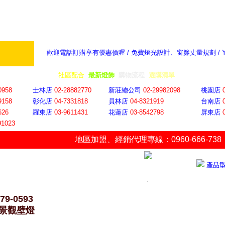
歡迎電話訂購享有優惠價喔 / 免費燈光設計、窗簾丈量規劃 /
奇摩新聞：選對燈飾居家氣氛大提升
隨意窩 Xu
全省門市
│
社區配合
│
最新燈飾
│
購物流程
│
選購清單
│
購物車
│
聯絡YP
0958
士林店
02-28882770
新莊總公司
02-29982098
桃園店
9158
彰化店
04-73318
18
員林店
04-8321919
台南店
626
羅東店
03-9611431
花蓮店
03-8542798
屏東店
91023
地區加盟
、
經銷代理專線：0960-666-738
產品
79-0593
景觀壁燈