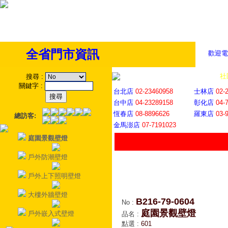
全省門市資訊
歡迎電
全省門市
│
社
搜尋
:
關鍵字
:
台北店
02-23460958
士林店
02-
台中店
04-23289158
彰化店
04-
恆春店
08-8896626
羅東店
03-
總訪客:
金馬澎店
07-7191023
庭園景觀壁燈
戶外防潮壁燈
戶外上下照明壁燈
大樓外牆壁燈
B216-79-0604
No
:
庭園景觀壁燈
戶外嵌入式壁燈
品名
:
點選
:
601