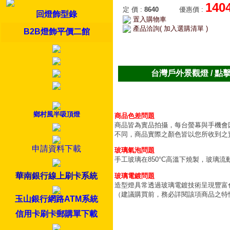
140
定 價
:
8640
優惠價
:
回燈飾型錄
置入購物車
產品洽詢( 加入選購清單 )
B2B燈飾平價二館
台灣戶外景觀燈 / 點
鄉村風半吸頂燈
商品色差問題
商品皆為實品拍攝，每台螢幕與手機會
不同，商品實際之顏色皆以您所收到之
申請資料下載
玻璃氣泡問題
手工玻璃在850°C高溫下燒製，玻璃
華南銀行線上刷卡系統
玻璃電鍍問題
造型燈具常透過玻璃電鍍技術呈現豐富
（建議購買前，務必詳閱該項商品之特
玉山銀行網路ATM系統
信用卡刷卡郵購單下載