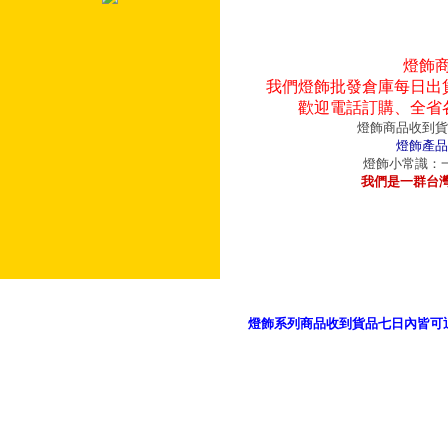
燈飾
我們燈飾批發倉庫每日出
歡迎電話訂購、全省
燈飾商品收到貨
燈飾產品
燈飾小常識：一
我們是一群台
燈飾系列商品收到貨品七日內皆可
御品科技、YP燈飾網版權所有 c 2011 