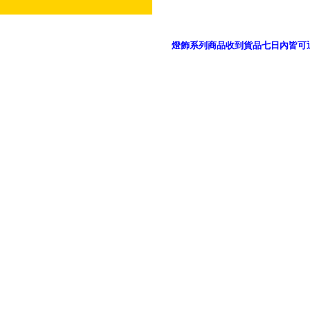
燈飾系列商品收到貨品七日內皆可
御品科技、YP燈飾網版權所有 c 2011 