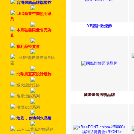
台灣燈飾品牌旗艦館
LED商業空間照明系
列
YP設計款燈飾
本月破盤限量售完為
止
福利品特賣會
LED燈泡燈管光源量販
區
北歐風宜家設計燈飾
燧火設計燈飾
國際燈飾照明品牌
吊扇燈飾系列
檯燈立燈系列
埃及．奧地利水晶燈
LOFT工業風燈飾系列