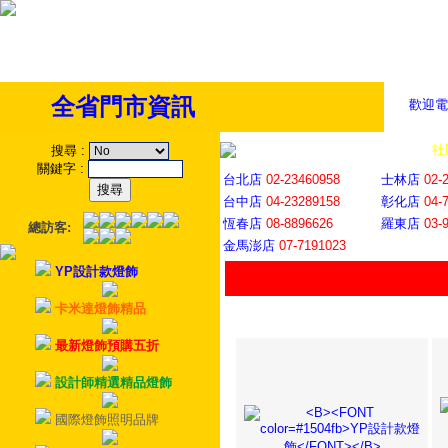
全省門市資訊
歡迎電
全省門市
│
社
搜尋
:
關鍵字
:
台北店
02-23460958
士林店
02-
台中店
04-23289158
彰化店
04-
恆春店
08-8896626
羅東店
03-
總訪客:
金馬澎店
07-7191023
YP設計款燈飾
卡米達燈飾精品
最新燈飾預購五折
設計師精選精品燈飾
國際燈飾照明品牌