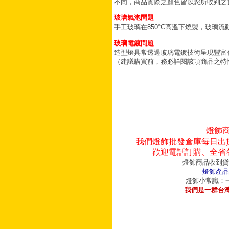
不同，商品實際之顏色皆以您所收到之
玻璃氣泡問題
手工玻璃在850°C高溫下燒製，玻璃
玻璃電鍍問題
造型燈具常透過玻璃電鍍技術呈現豐富
（建議購買前，務必詳閱該項商品之特
燈飾
我們燈飾批發倉庫每日出
歡迎電話訂購、全省
燈飾商品收到貨
燈飾產品
燈飾小常識：一
我們是一群台