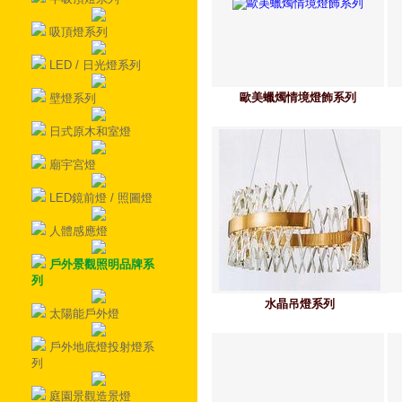
吸頂燈系列
LED / 日光燈系列
歐美蠟燭情境燈飾系列
壁燈系列
日式原木和室燈
廟宇宮燈
LED鏡前燈 / 照圖燈
人體感應燈
戶外景觀照明品牌系
列
水晶吊燈系列
太陽能戶外燈
戶外地底燈投射燈系
列
庭園景觀造景燈