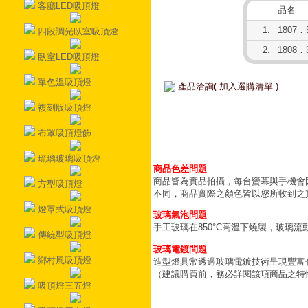
客廳LED吸頂燈
品名
1.
1807．
四段調光臥室吸頂燈
2.
1808．
臥室LED吸頂燈
單色溫吸頂燈
產品洽詢( 加入選購清單 )
複刻版吸頂燈
布罩吸頂燈飾
琉璃玻璃吸頂燈
商品色差問題
商品皆為實品拍攝，每台螢幕與手機會
方型吸頂燈
不同，商品實際之顏色皆以您所收到之
燈罩式吸頂燈
玻璃氣泡問題
手工玻璃在850°C高溫下燒製，玻璃
傳統型吸頂燈
玻璃電鍍問題
鄉村風吸頂燈
造型燈具常透過玻璃電鍍技術呈現豐富
（建議購買前，務必詳閱該項商品之特
吸頂燈三五燈