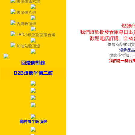
吸頂燈四六燈
吸頂燈八燈
古典吸頂燈
燈飾
我們燈飾批發倉庫每日出
LED小臥室浴室陽台燈
歡迎電話訂購、全省
燈飾商品收到貨
加油站吸頂燈
燈飾產品
燈飾小常識：一
我們是一群台
回燈飾型錄
B2B燈飾平價二館
鄉村風半吸頂燈