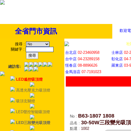
全省門市資訊
歡迎電
全省門市
│
社
搜尋
:
關鍵字
:
台北店
02-23460958
士林店
02-
台中店
04-23289158
彰化店
04-
恆春店
08-8896626
羅東店
03-
總訪客:
金馬澎店
07-7191023
LED遙控吸頂燈
高透光壓克力吸頂燈
吸頂玄關燈
LED聲控智能吸頂燈
B63-1807 1808
No
:
30-50W三段變光吸
LED三段變光吸頂燈
品名
:
點選
:
1002