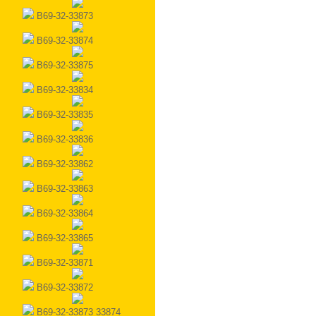
B69-32-33873
B69-32-33874
B69-32-33875
B69-32-33834
B69-32-33835
B69-32-33836
B69-32-33862
B69-32-33863
B69-32-33864
B69-32-33865
B69-32-33871
B69-32-33872
B69-32-33873 33874