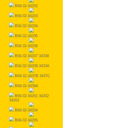
B69-32-34202
B69-32-34203
B56-32-34334
B56-32-34335
B56-32-34336
B56-32-34337 34338
B56-32-34339 3433A
B69-32-3437B 3437C
B69-32-3439A
B69-32-34201 34202
34203
B69-32-34204
B69-32-34205