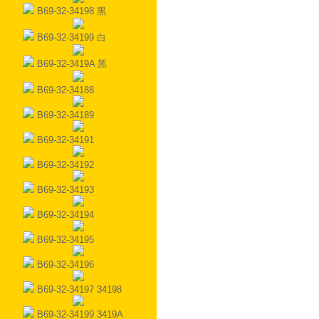
B69-32-34198 黑
B69-32-34199 白
B69-32-3419A 黑
B69-32-34188
B69-32-34189
B69-32-34191
B69-32-34192
B69-32-34193
B69-32-34194
B69-32-34195
B69-32-34196
B69-32-34197 34198
B69-32-34199 3419A