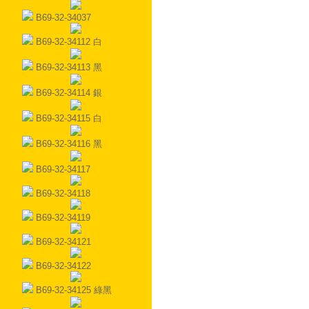
B69-32-34037
B69-32-34112 白
B69-32-34113 黑
B69-32-34114 銀
B69-32-34115 白
B69-32-34116 黑
B69-32-34117
B69-32-34118
B69-32-34119
B69-32-34121
B69-32-34122
B69-32-34125 綠黑