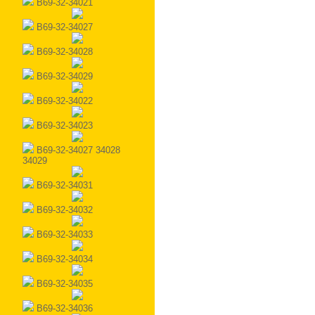
B69-32-34021
B69-32-34027
B69-32-34028
B69-32-34029
B69-32-34022
B69-32-34023
B69-32-34027 34028
34029
B69-32-34031
B69-32-34032
B69-32-34033
B69-32-34034
B69-32-34035
B69-32-34036