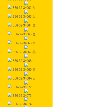
B56-32-34062 灰
B56-32-34063 白
B56-32-34064 黑
B56-32-34065 黑
B56-32-34066 白
B56-32-34067 黑
B56-32-34068 白
B56-32-34069 黑
B56-32-3406A 白
B56-32-34072
B56-32-34073
B56-32-34074