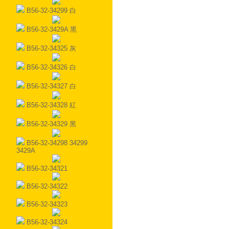
B56-32-34299 白
B56-32-3429A 黑
B56-32-34325 灰
B56-32-34326 白
B56-32-34327 白
B56-32-34328 紅
B56-32-34329 黑
B56-32-34298 34299
3429A
B56-32-34321
B56-32-34322
B56-32-34323
B56-32-34324