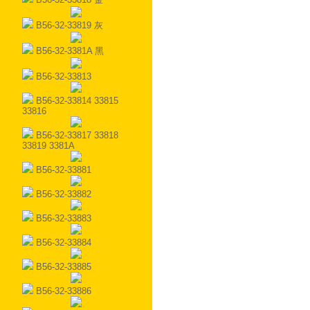
B56-32-33819 灰
B56-32-3381A 黑
B56-32-33813
B56-32-33814 33815
33816
B56-32-33817 33818
33819 3381A
B56-32-33881
B56-32-33882
B56-32-33883
B56-32-33884
B56-32-33885
B56-32-33886