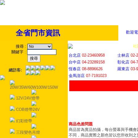
全省門市資訊
歡迎電
全省門市
│
社
搜尋
:
關鍵字
:
台北店
02-23460958
士林店
02-
台中店
04-23289158
彰化店
04-
恆春店
08-8896626
羅東店
03-
總訪客:
金馬澎店
07-7191023
20W/35W/60W100W/150W
12V/24V燈帶
COB燈帶24V
幻彩燈帶
商品色差問題
商品皆為實品拍攝，每台螢幕與手機會
三段變色吊燈
不同，商品實際之顏色皆以您所收到之