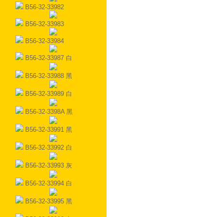
B56-32-33982
B56-32-33983
B56-32-33984
B56-32-33987 白
B56-32-33988 黑
B56-32-33989 白
B56-32-3398A 黑
B56-32-33991 黑
B56-32-33992 白
B56-32-33993 灰
B56-32-33994 白
B56-32-33995 黑