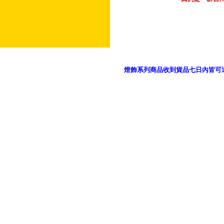
燈飾系列商品收到貨品七日內皆可
御品科技、YP燈飾網版權所有 c 2011 