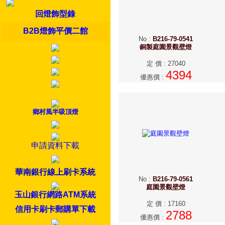
回燈飾型錄
B2B燈飾平價二館
No
:
B216-79-0541
銅製庭園景觀壁燈
定 價
:
27040
4394
優惠價
:
鄉村風半吸頂燈
申請資料下載
華南銀行線上刷卡系統
No
:
B216-79-0561
庭園景觀壁燈
玉山銀行網路ATM系統
定 價
:
17160
信用卡刷卡郵購單下載
2788
優惠價
: