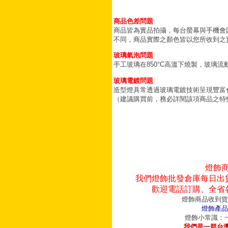
商品色差問題
商品皆為實品拍攝，每台螢幕與手機會
不同，商品實際之顏色皆以您所收到之
玻璃氣泡問題
手工玻璃在850°C高溫下燒製，玻璃
玻璃電鍍問題
造型燈具常透過玻璃電鍍技術呈現豐富
（建議購買前，務必詳閱該項商品之特
燈飾
我們燈飾批發倉庫每日出
歡迎電話訂購、全省
燈飾商品收到貨
燈飾產品
燈飾小常識：一
我們是一群台