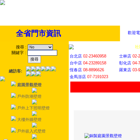
全省門市資訊
歡迎電
全省門市
│
社
搜尋
:
關鍵字
:
台北店
02-23460958
士林店
02-
台中店
04-23289158
彰化店
04-
恆春店
08-8896626
羅東店
03-
總訪客:
金馬澎店
07-7191023
庭園景觀壁燈
戶外防潮壁燈
戶外上下照明壁燈
大樓外牆壁燈
戶外嵌入式壁燈