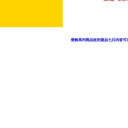
燈飾系列商品收到貨品七日內皆可
御品科技、YP燈飾網版權所有 c 2011 