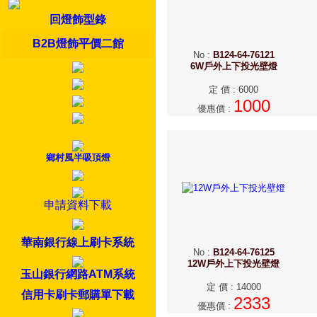
回燈飾型錄
B2B燈飾平價二館
No
:
B124-64-76121
6W戶外上下投光壁燈
定 價
:
6000
1000
優惠價
:
鄉村風半吸頂燈
申請資料下載
華南銀行線上刷卡系統
No
:
B124-64-76125
12W戶外上下投光壁燈
玉山銀行網路ATM系統
定 價
:
14000
信用卡刷卡郵購單下載
2333
優惠價
: