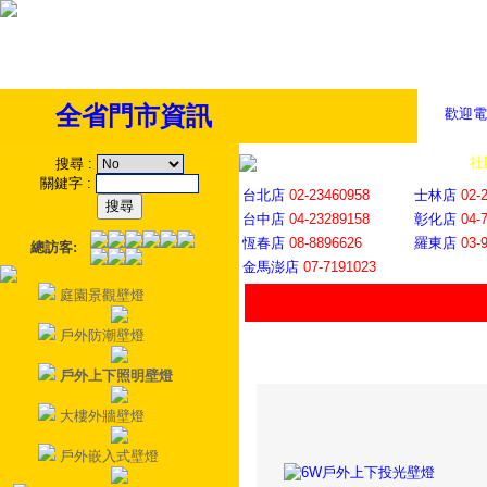
全省門市資訊
歡迎電
全省門市
│
社
搜尋
:
關鍵字
:
台北店
02-23460958
士林店
02-
台中店
04-23289158
彰化店
04-
恆春店
08-8896626
羅東店
03-
總訪客:
金馬澎店
07-7191023
庭園景觀壁燈
戶外防潮壁燈
戶外上下照明壁燈
大樓外牆壁燈
戶外嵌入式壁燈