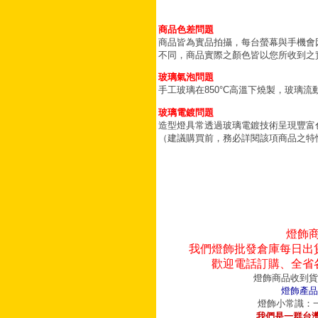
商品色差問題
商品皆為實品拍攝，每台螢幕與手機會
不同，商品實際之顏色皆以您所收到之
玻璃氣泡問題
手工玻璃在850°C高溫下燒製，玻璃
玻璃電鍍問題
造型燈具常透過玻璃電鍍技術呈現豐富
（建議購買前，務必詳閱該項商品之特
燈飾
我們燈飾批發倉庫每日出
歡迎電話訂購、全省
燈飾商品收到貨
燈飾產品
燈飾小常識：一
我們是一群台